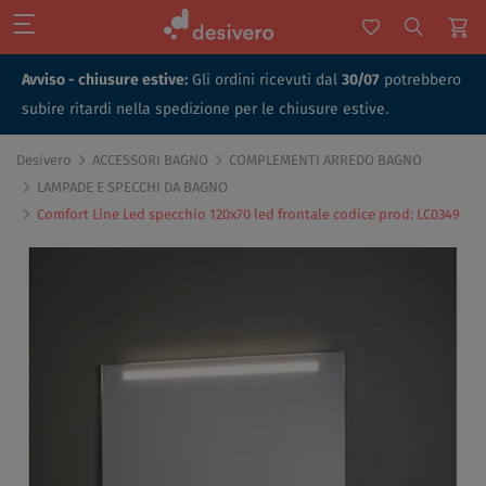
Avviso - chiusure estive:
Gli ordini ricevuti dal
30/07
potrebbero
subire ritardi nella spedizione per le chiusure estive.
Desivero
ACCESSORI BAGNO
COMPLEMENTI ARREDO BAGNO
LAMPADE E SPECCHI DA BAGNO
Comfort Line Led specchio 120x70 led frontale codice prod: LC0349