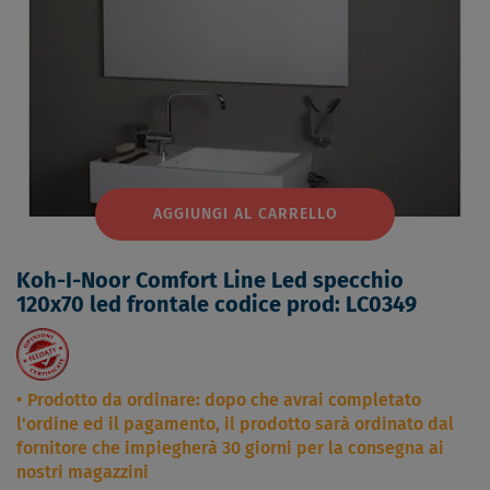
AGGIUNGI AL CARRELLO
Koh-I-Noor Comfort Line Led specchio
120x70 led frontale codice prod: LC0349
Prodotto da ordinare: dopo che avrai completato
l'ordine ed il pagamento, il prodotto sarà ordinato dal
fornitore che impiegherà 30 giorni per la consegna ai
nostri magazzini