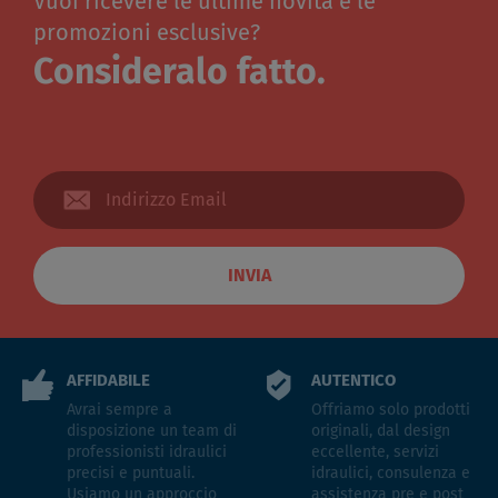
Vuoi ricevere le ultime novità e le
promozioni esclusive?
Consideralo fatto.
INVIA
AFFIDABILE
AUTENTICO
Avrai sempre a
Offriamo solo prodotti
disposizione un team di
originali, dal design
professionisti idraulici
eccellente, servizi
precisi e puntuali.
idraulici, consulenza e
Usiamo un approccio
assistenza pre e post