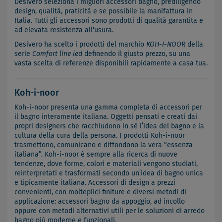
Desivero seleziona i migliori accessori bagno, prediligendo
design, qualità, praticità e se possibile la manifattura in
Italia. Tutti gli accessori sono prodotti di qualità garantita e
ad elevata resistenza all'usura.
Desivero ha scelto i prodotti del marchio
KOH-I-NOOR
della
serie
Comfort line led
definendo il giusto prezzo, su una
vasta scelta di referenze disponibili rapidamente a casa tua.
Koh-i-noor
Koh-i-noor presenta una gamma completa di accessori per
il bagno interamente italiana. Oggetti pensati e creati dai
propri designers che racchiudono in sè l’idea del bagno e la
cultura della cura della persona. I prodotti Koh-i-noor
trasmettono, comunicano e diffondono la vera “essenza
italiana”. Koh-i-noor è sempre alla ricerca di nuove
tendenze, dove forme, colori e materiali vengono studiati,
reinterpretati e trasformati secondo un’idea di bagno unica
e tipicamente italiana. Accessori di design a prezzi
convenienti, con molteplici finiture e diversi metodi di
applicazione: accessori bagno da appoggio, ad incollo
oppure con metodi alternativi utili per le soluzioni di arredo
bagno più moderne e funzionali.