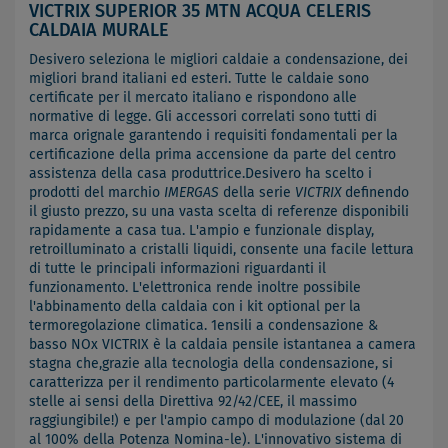
VICTRIX SUPERIOR 35 MTN ACQUA CELERIS
CALDAIA MURALE
Desivero seleziona le migliori caldaie a condensazione, dei
migliori brand italiani ed esteri. Tutte le caldaie sono
certificate per il mercato italiano e rispondono alle
normative di legge. Gli accessori correlati sono tutti di
marca orignale garantendo i requisiti fondamentali per la
certificazione della prima accensione da parte del centro
assistenza della casa produttrice.Desivero ha scelto i
prodotti del marchio
IMERGAS
della serie
VICTRIX
definendo
il giusto prezzo, su una vasta scelta di referenze disponibili
rapidamente a casa tua. L'ampio e funzionale display,
retroilluminato a cristalli liquidi, consente una facile lettura
di tutte le principali informazioni riguardanti il
funzionamento. L'elettronica rende inoltre possibile
l'abbinamento della caldaia con i kit optional per la
termoregolazione climatica. 1ensili a condensazione &
basso NOx VICTRIX è la caldaia pensile istantanea a camera
stagna che,grazie alla tecnologia della condensazione, si
caratterizza per il rendimento particolarmente elevato (4
stelle ai sensi della Direttiva 92/42/CEE, il massimo
raggiungibile!) e per l'ampio campo di modulazione (dal 20
al 100% della Potenza Nomina-le). L'innovativo sistema di