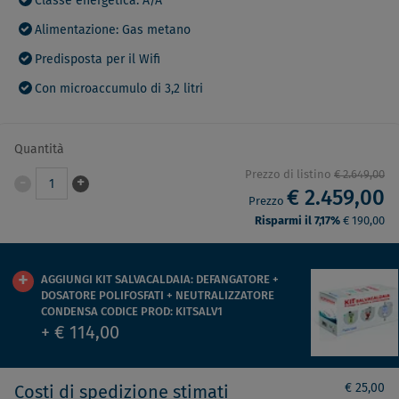
Classe energetica: A/A
Alimentazione: Gas metano
Predisposta per il Wifi
Con microaccumulo di 3,2 litri
Quantità
Prezzo di listino
€ 2.649,00
-
+
1
€ 2.459,00
Prezzo
Risparmi il 7,17%
€ 190,00
AGGIUNGI KIT SALVACALDAIA: DEFANGATORE +
DOSATORE POLIFOSFATI + NEUTRALIZZATORE
CONDENSA CODICE PROD: KITSALV1
+ € 114,00
€ 25,00
Costi di spedizione stimati