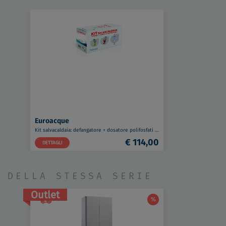
Euroacque
Kit salvacaldaia: defangatore + dosatore polifosfati + neutralizzatore condensa codice prod: KITSALV1
€ 114,00
DETTAGLI
DELLA STESSA SERIE
Outlet
%