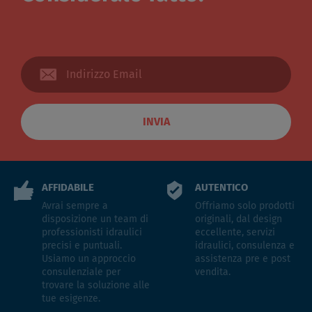
INVIA
AFFIDABILE
AUTENTICO
Avrai sempre a
Offriamo solo prodotti
disposizione un team di
originali, dal design
professionisti idraulici
eccellente, servizi
precisi e puntuali.
idraulici, consulenza e
Usiamo un approccio
assistenza pre e post
consulenziale per
vendita.
trovare la soluzione alle
tue esigenze.