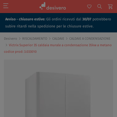
Avviso - chiusure estive:
Gli ordini ricevuti dal
30/07
potrebbero
subire ritardi nella spedizione per le chiusure estive.
Desivero
RISCALDAMENTO
CALDAIE
CALDAIE A CONDENSAZIONE
Victrix Superior 35 caldaia murale a condensazione 35kw a metano
codice prod: 3.033010