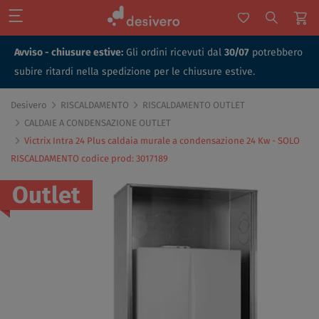
Avviso - chiusure estive:
Gli ordini ricevuti dal
30/07
potrebbero
subire ritardi nella spedizione per le chiusure estive.
Desivero
RISCALDAMENTO
RISCALDAMENTO OUTLET
CALDAIE A CONDENSAZIONE OUTLET
Victrix Intra 24 Plus caldaia murale a condensazione 24 Kw - SOLO
RISCALDAMENTO codice prod: 3017189
Outlet