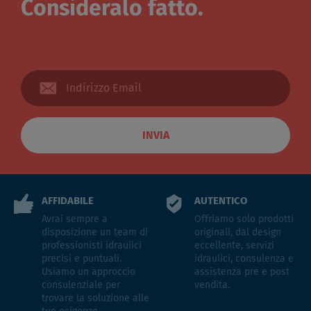
Consideralo fatto.
INVIA
AFFIDABILE
AUTENTICO
Avrai sempre a
Offriamo solo prodotti
disposizione un team di
originali, dal design
professionisti idraulici
eccellente, servizi
precisi e puntuali.
idraulici, consulenza e
Usiamo un approccio
assistenza pre e post
consulenziale per
vendita.
trovare la soluzione alle