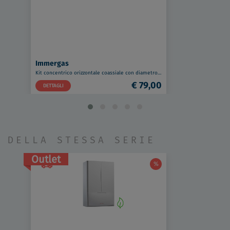
Immergas
Kit concentrico orizzontale coassiale con diametro 60/100 codice prod: 3.024267
€ 79,00
DETTAGLI
DELLA STESSA SERIE
Outlet
%