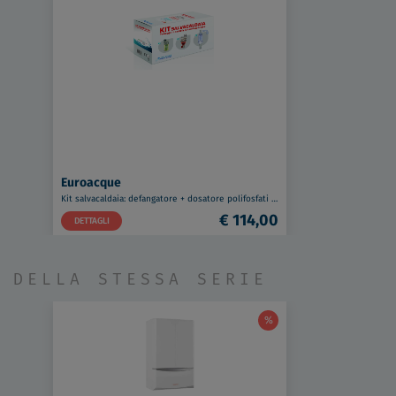
Euroacque
Kit salvacaldaia: defangatore + dosatore polifosfati + neutralizzatore condensa codice prod: KITSALV1
€ 114,00
DETTAGLI
DELLA STESSA SERIE
%