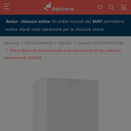
Avviso - chiusure estive:
Gli ordini ricevuti dal
30/07
potrebbero
subire ritardi nella spedizione per le chiusure estive.
Desivero
RISCALDAMENTO
CALDAIE
CALDAIE A CONDENSAZIONE
Victrix Maior 35 caldaia murale a condensazione 35 Kw a metano
codice prod: 3.033699