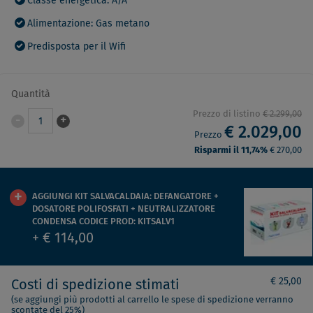
Classe energetica: A/A
Alimentazione: Gas metano
Predisposta per il Wifi
Quantità
Prezzo di listino
€ 2.299,00
-
+
1
€ 2.029,00
Prezzo
Risparmi il 11,74%
€ 270,00
AGGIUNGI KIT SALVACALDAIA: DEFANGATORE +
DOSATORE POLIFOSFATI + NEUTRALIZZATORE
CONDENSA CODICE PROD: KITSALV1
+ € 114,00
€ 25,00
Costi di spedizione stimati
(se aggiungi più prodotti al carrello le spese di spedizione verranno
scontate del 25%)