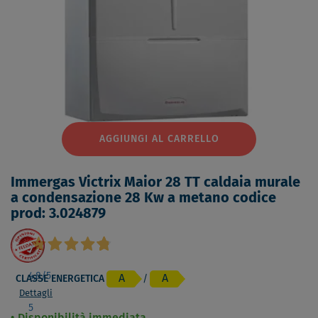
AGGIUNGI AL CARRELLO
Immergas Victrix Maior 28 TT caldaia murale
a condensazione 28 Kw a metano codice
prod: 3.024879
4,8
/5
A
A
CLASSE ENERGETICA
/
Dettagli
5