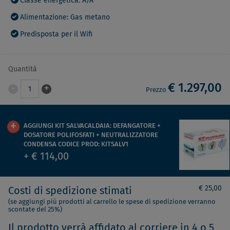
Classe energetica: A/A
Alimentazione: Gas metano
Predisposta per il Wifi
Quantità
€ 1.297,00
-
+
1
Prezzo
AGGIUNGI KIT SALVACALDAIA: DEFANGATORE +
DOSATORE POLIFOSFATI + NEUTRALIZZATORE
CONDENSA CODICE PROD: KITSALV1
+ € 114,00
€ 25,00
Costi di spedizione stimati
(se aggiungi più prodotti al carrello le spese di spedizione verranno
scontate del 25%)
Il prodotto verrà affidato al corriere in 4 o 5