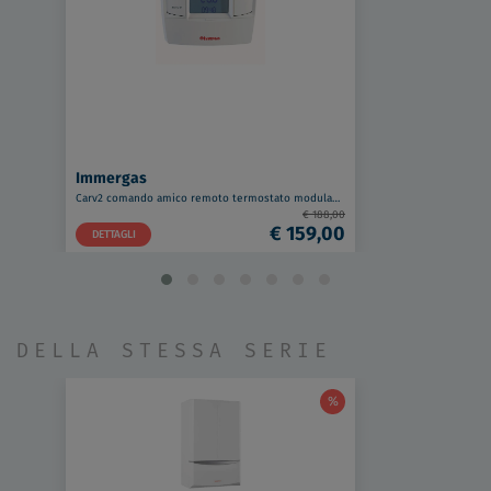
Immergas
Carv2 comando amico remoto termostato modulante codice prod: 3.021395
€ 188,00
€ 159,00
DETTAGLI
DELLA STESSA SERIE
%