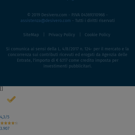
© 2019 Desivero.com - P.IVA 04369310968 -
assistenza@desivero.com
- Tutti i diritti riservati
SiteMap
Privacy Policy
Cookie Policy
Si comunica ai sensi della L. 4/8/2017 n. 124- per il mercato e la
concorrenza sui contributi ricevuti ed erogati da Agenzia delle
Entrate, l'importo di € 6.117 come credito imposta per
investimenti pubblicitari.
[
]
4,3
/5
3.907