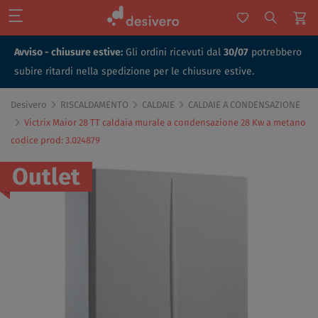
Avviso - chiusure estive:
Gli ordini ricevuti dal
30/07
potrebbero
subire ritardi nella spedizione per le chiusure estive.
Desivero
RISCALDAMENTO
CALDAIE
CALDAIE A CONDENSAZIONE
Victrix Maior 28 TT caldaia murale a condensazione 28 Kw a metano
codice prod: 3.024879
Outlet