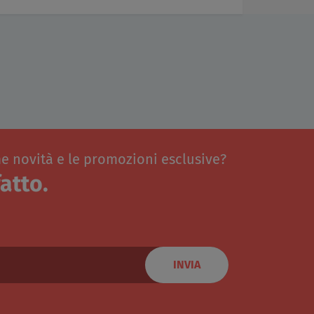
me novità e le promozioni esclusive?
atto.
INVIA