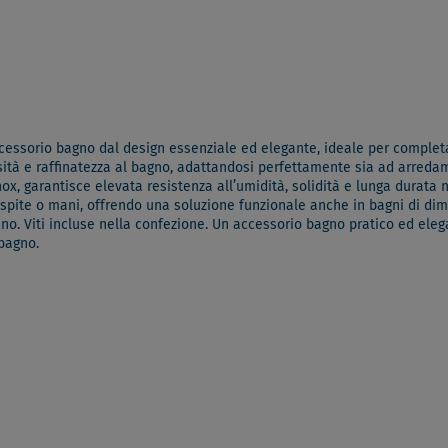
ccessorio bagno dal design essenziale ed elegante, ideale per completa
tà e raffinatezza al bagno, adattandosi perfettamente sia ad arredame
 inox, garantisce elevata resistenza all’umidità, solidità e lunga durat
spite o mani, offrendo una soluzione funzionale anche in bagni di dimen
iano. Viti incluse nella confezione. Un accessorio bagno pratico ed elega
 bagno.