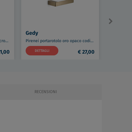
Gedy
Gedy
Pirenei porta scopino a parete cromato e vetro satinato codice prod: 0000PI331300003
Pirenei portarotolo oro opaco codice prod: 0000PI248800000
1,00
DETTAGLI
€ 27,00
DETTAG
RECENSIONI