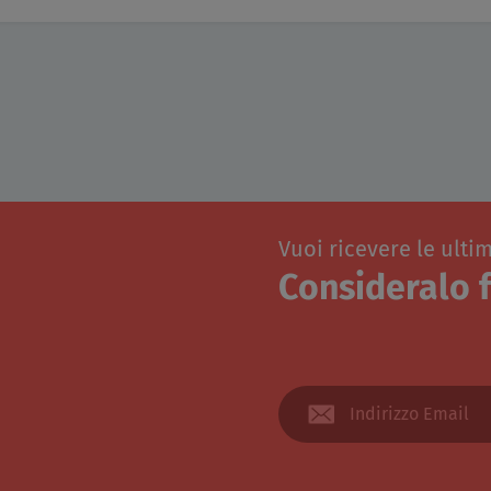
Vuoi ricevere le ulti
Consideralo f