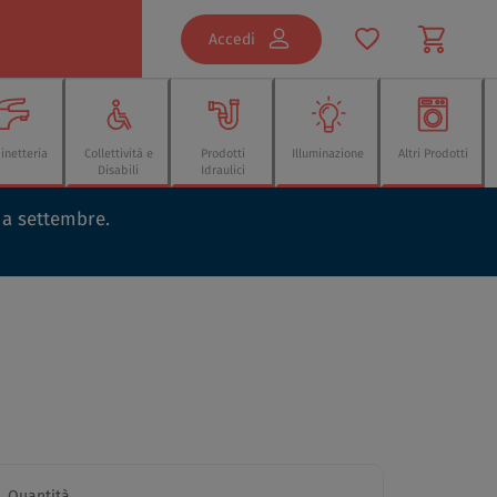
Accedi
inetteria
Collettività e
Prodotti
Illuminazione
Altri Prodotti
Disabili
Idraulici
o a settembre.