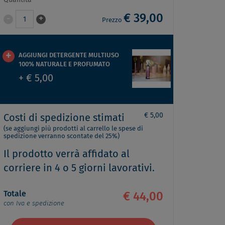
Quantità
€ 39,00
-
+
1
Prezzo
AGGIUNGI DETERGENTE MULTIUSO
100% NATURALE E PROFUMATO
+ € 5,00
€ 5,00
Costi di spedizione stimati
(se aggiungi più prodotti al carrello le spese di
spedizione verranno scontate del 25%)
Il prodotto verrà affidato al
corriere in 4 o 5 giorni lavorativi.
Totale
€ 44,00
con Iva e spedizione