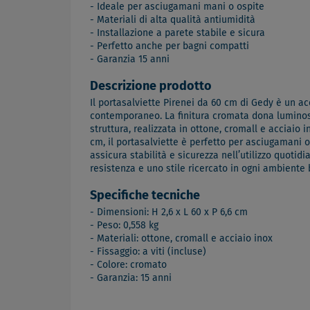
- Ideale per asciugamani mani o ospite
- Materiali di alta qualità antiumidità
- Installazione a parete stabile e sicura
- Perfetto anche per bagni compatti
- Garanzia 15 anni
Descrizione prodotto
Il portasalviette Pirenei da 60 cm di Gedy è un a
contemporaneo. La finitura cromata dona luminosi
struttura, realizzata in ottone, cromall e acciaio
cm, il portasalviette è perfetto per asciugamani o
assicura stabilità e sicurezza nell’utilizzo quotid
resistenza e uno stile ricercato in ogni ambiente
Specifiche tecniche
- Dimensioni: H 2,6 x L 60 x P 6,6 cm
- Peso: 0,558 kg
- Materiali: ottone, cromall e acciaio inox
- Fissaggio: a viti (incluse)
- Colore: cromato
- Garanzia: 15 anni