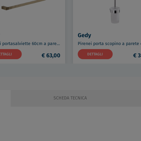
Gedy
Pirenei portasalviette 60cm a parete oro opaco codice prod: 0000PI218860000
ETTAGLI
€ 63,00
DETTAGLI
€ 3
SCHEDA TECNICA