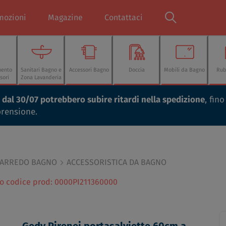
mozioni
Magazine
Contattaci
mento
Sanitari Bagno e
Accessori Bagno
Doccia
Mobili da Bagno
Rub
sori
Zona Lavanderia
ti dal 30/07 potrebbero subire ritardi nella spedizione
, fin
prensione.
 ARREDO BAGNO
ACCESSORISTICA DA BAGNO
to codice prod: 0000PI211360000