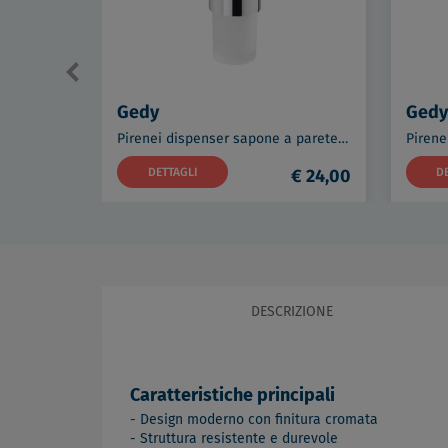
Gedy
Gedy
Pirenei dispenser sapone a parete cromato e vetro satinato codice prod: 0000PI811300000
DETTAGLI
€ 24,00
D
DESCRIZIONE
Caratteristiche principali
- Design moderno con finitura cromata
- Struttura resistente e durevole