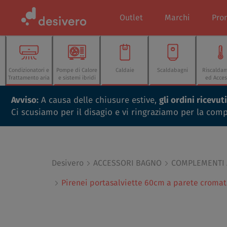
Outlet
Marchi
Pro
Condizionatori e
Pompe di Calore
Caldaie
Scaldabagni
Riscalda
Trattamento aria
e sistemi ibridi
ed Acces
Avviso:
A causa delle chiusure estive,
gli ordini ricevu
Ci scusiamo per il disagio e vi ringraziamo per la com
Desivero
ACCESSORI BAGNO
COMPLEMENTI
Pirenei portasalviette 60cm a parete croma