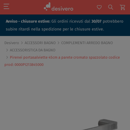
Avviso - chiusure estive:
Gli ordini ricevuti dal
30/07
potrebbero
subire ritardi nella spedizione per le chiusure estive.
Desivero
ACCESSORI BAGNO
COMPLEMENTI ARREDO BAGNO
ACCESSORISTICA DA BAGNO
Pirenei portasalviette 45cm a parete cromato spazzolato codice
prod: 0000PI213845000