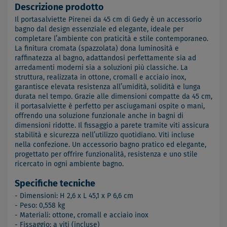
Descrizione prodotto
Il portasalviette Pirenei da 45 cm di Gedy è un accessorio
bagno dal design essenziale ed elegante, ideale per
completare l’ambiente con praticità e stile contemporaneo.
La finitura cromata (spazzolata) dona luminosità e
raffinatezza al bagno, adattandosi perfettamente sia ad
arredamenti moderni sia a soluzioni più classiche. La
struttura, realizzata in ottone, cromall e acciaio inox,
garantisce elevata resistenza all’umidità, solidità e lunga
durata nel tempo. Grazie alle dimensioni compatte da 45 cm,
il portasalviette è perfetto per asciugamani ospite o mani,
offrendo una soluzione funzionale anche in bagni di
dimensioni ridotte. Il fissaggio a parete tramite viti assicura
stabilità e sicurezza nell’utilizzo quotidiano. Viti incluse
nella confezione. Un accessorio bagno pratico ed elegante,
progettato per offrire funzionalità, resistenza e uno stile
ricercato in ogni ambiente bagno.
Specifiche tecniche
- Dimensioni: H 2,6 x L 45,1 x P 6,6 cm
- Peso: 0,558 kg
- Materiali: ottone, cromall e acciaio inox
- Fissaggio: a viti (incluse)