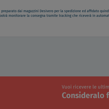
à preparato dai magazzini Desivero per la spedizione ed affidato quindi
 potrà monitorare la consegna tramite tracking che riceverà in automati
Vuoi ricevere le ulti
Consideralo f