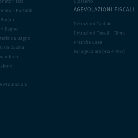
natori Fissi
Glossario
AGEVOLAZIONI FISCALI
natori Portatili
i Bagno
Detrazioni Caldaie
ri Bagno
Detrazioni Fiscali - Clima
teria da Bagno
Pratiche Enea
ti da Cucina
IVA agevolata (4% e 10%)
vanderia
azione
 e Promozioni