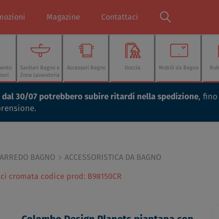
mozioni
Magazine
Contattaci
mento
Sanitari Bagno e
Accessori Bagno
Doccia
Mobili da Bagno
Rub
sori
Zona Lavanderia
ti dal 30/07 potrebbero subire ritardi nella spedizione
, fin
prensione.
 ARREDO BAGNO
ACCESSORISTICA DA BAGNO
acci cromata codice prod: B98150CR