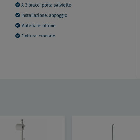
A 3 bracci porta salviette
Installazione: appoggio
Materiale: ottone
Finitura: cromato