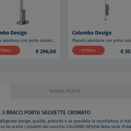
mbo Design
Colombo Design
Planets piantana con porta salviette e portascopino cromata codice prod: B98070CR
ETTAGLI
€ 296,00
DETTAGLI
€ 35
SCHEDA TECNICA
A 3 BRACCI PORTA SALVIETTE CROMATO
ligendo design, qualità, praticità e se possibile la manifattura in Itali
ero ha scelto i prodotti del marchio
COLOMBO DESIGN
della serie
PLAN