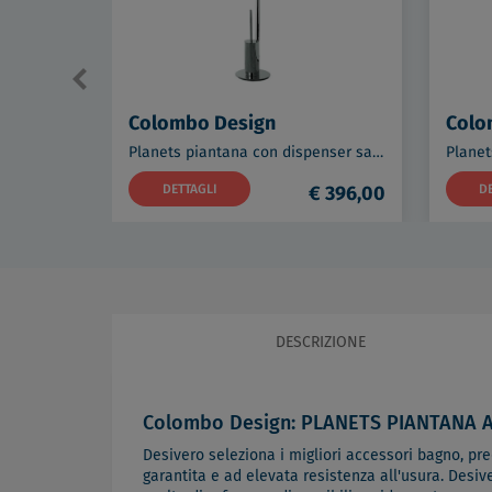
Colombo Design
Colo
Planets piantana con dispenser sapone porta salviette 22 cm, rotolo e porta scopino cromata codice prod: B98190CR
DETTAGLI
€ 396,00
D
DESCRIZIONE
Colombo Design: PLANETS PIANTANA 
Desivero seleziona i migliori accessori bagno, predi
garantita e ad elevata resistenza all'usura. Desiv