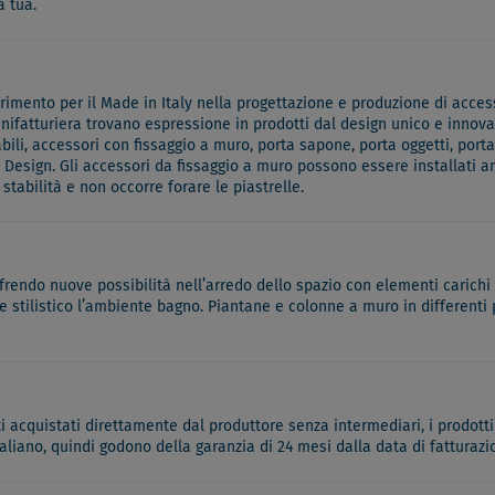
a tua.
mento per il Made in Italy nella progettazione e produzione di accesso
anifatturiera trovano espressione in prodotti dal design unico e innovati
li, accessori con fissaggio a muro, porta sapone, porta oggetti, porta
esign. Gli accessori da fissaggio a muro possono essere installati an
abilità e non occorre forare le piastrelle.
ffrendo nuove possibilità nell’arredo dello spazio con elementi carichi
 stilistico l’ambiente bagno. Piantane e colonne a muro in differenti 
ati acquistati direttamente dal produttore senza intermediari, i prodotti
italiano, quindi godono della garanzia di 24 mesi dalla data di fatturazi