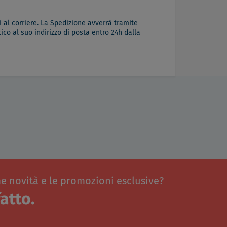
 al corriere. La Spedizione avverrà tramite
co al suo indirizzo di posta entro 24h dalla
me novità e le promozioni esclusive?
atto.