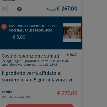
Quantità
€ 267,00
-
+
1
Prezzo
AGGIUNGI DETERGENTE MULTIUSO
100% NATURALE E PROFUMATO
+ € 5,00
€ 10,00
Costi di spedizione stimati
(se aggiungi più prodotti al carrello le spese di
spedizione verranno scontate del 25%)
Il prodotto verrà affidato al
corriere in 4 o 5 giorni lavorativi.
Totale
€ 277,00
con Iva e spedizione