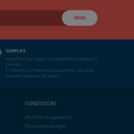
INVIA
SEMPLICE
Progetta il tuo bagno in tranquillità e componi il
carrello.
Ti offriamo la massima trasparenza, non avrai
nessuna sorpresa sul prezzo.
CONDIZIONI
Modalità di pagamento
Finanziamento Agos