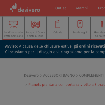
Outlet
Marchi
Pro
Condizionatori e
Pompe di Calore
Caldaie
Scaldabagni
Riscalda
Trattamento aria
e sistemi ibridi
ed Acces
Avviso:
A causa delle chiusure estive,
gli ordini ricevu
Ci scusiamo per il disagio e vi ringraziamo per la com
Desivero
ACCESSORI BAGNO
COMPLEMENTI
Planets piantana con porta salviette a 3 br