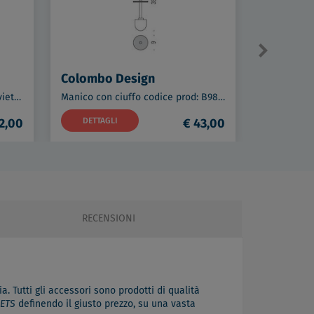
Colombo Design
Colombo
Planets piantana con porta salviette e 2 appendiabiti cromata codice prod: B98040CR
Manico con ciuffo codice prod: B98580CR
2,00
DETTAGLI
€ 43,00
DETTAG
RECENSIONI
a. Tutti gli accessori sono prodotti di qualità
ETS
definendo il giusto prezzo, su una vasta