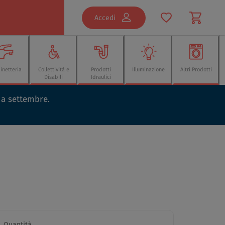
Accedi
inetteria
Collettività e
Prodotti
Illuminazione
Altri Prodotti
Disabili
Idraulici
o a settembre.