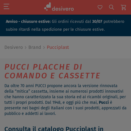
Avviso - chiusure estive:
Gli ordini ricevuti dal
30/07
potrebbero
subire ritardi nella spedizione per le chiusure estive.
Desivero
Brand
Pucciplast
PUCCI PLACCHE DI
COMANDO E CASSETTE
Da oltre 70 anni PUCCI propone ancora la versione rinnovata
della “mitica” cassetta, insieme ai numerosi prodotti innovativi
che hanno caratterizzato la sua storia ed ai ricambi originali, per
tutti i propri prodotti. Dal 1948, e oggi più che mai,
Pucci
è
presente nei bagni degli Italiani con i suoi prodotti, apprezzati da
pubblico e addetti ai lavori.
Consulta il catalogo Pucciplast in