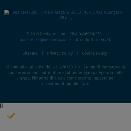
© 2019 Desivero.com - P.IVA 04369310968 -
assistenza@desivero.com
- Tutti i diritti riservati
SiteMap
Privacy Policy
Cookie Policy
Si comunica ai sensi della L. 4/8/2017 n. 124- per il mercato e la
concorrenza sui contributi ricevuti ed erogati da Agenzia delle
Entrate, l'importo di € 6.117 come credito imposta per
investimenti pubblicitari.
[
]