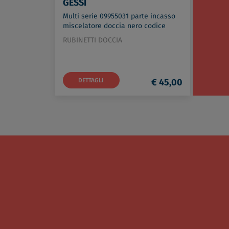
GESSI
Multi serie 09955031 parte incasso
miscelatore doccia nero codice
prod: 09955031
RUBINETTI DOCCIA
DETTAGLI
€ 45,00