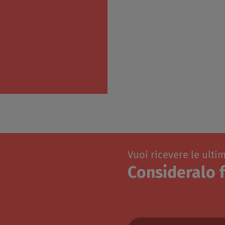
Vuoi ricevere le ulti
Consideralo f