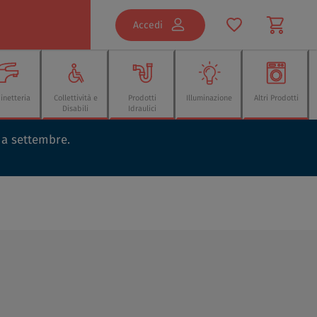
Accedi
inetteria
Collettività e
Prodotti
Illuminazione
Altri Prodotti
Disabili
Idraulici
o a settembre.