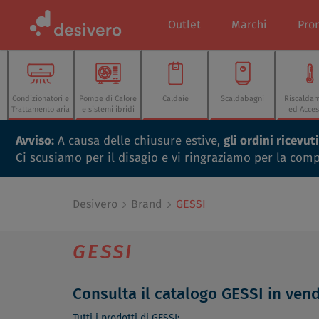
Outlet
Marchi
Pro
Condizionatori e
Pompe di Calore
Caldaie
Scaldabagni
Riscalda
Trattamento aria
e sistemi ibridi
ed Acces
Avviso:
A causa delle chiusure estive,
gli ordini ricevu
Ci scusiamo per il disagio e vi ringraziamo per la com
Desivero
Brand
GESSI
GESSI
Consulta il catalogo GESSI in vend
Tutti i prodotti di GESSI: