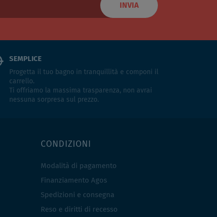
INVIA
SEMPLICE
Progetta il tuo bagno in tranquillità e componi il
carrello.
Ti offriamo la massima trasparenza, non avrai
nessuna sorpresa sul prezzo.
CONDIZIONI
Modalità di pagamento
Finanziamento Agos
Spedizioni e consegna
Reso e diritti di recesso