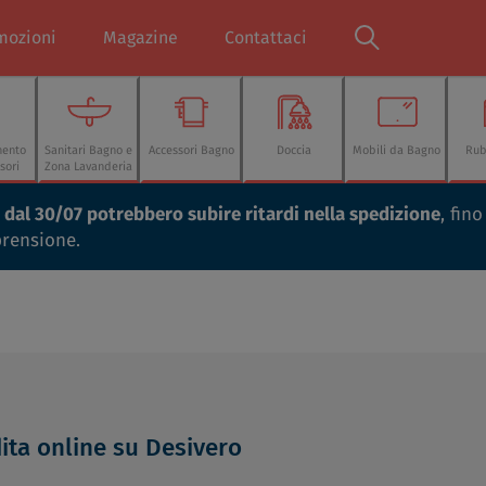
mozioni
Magazine
Contattaci
mento
Sanitari Bagno e
Accessori Bagno
Doccia
Mobili da Bagno
Rub
sori
Zona Lavanderia
ti dal 30/07 potrebbero subire ritardi nella spedizione
, fin
prensione.
ita online su Desivero