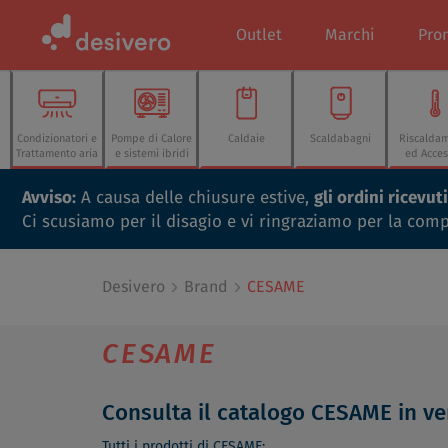
Outlet
Marchi
Pro
Condizionatori e
Pompe di Calore
Caldaie
Scaldabagni
Riscalda
Trattamento aria
e sistemi ibridi
ed Acces
Avviso:
A causa delle chiusure estive,
gli ordini ricevu
Ci scusiamo per il disagio e vi ringraziamo per la com
Desivero
Brand
CESAME
CESAME
Consulta il catalogo CESAME in ve
Tutti i prodotti di CESAME: