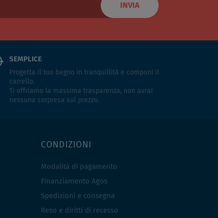
INVIA
SEMPLICE
Progetta il tuo bagno in tranquillità e componi il
carrello.
Ti offriamo la massima trasparenza, non avrai
nessuna sorpresa sul prezzo.
CONDIZIONI
Modalità di pagamento
Finanziamento Agos
Spedizioni e consegna
Reso e diritti di recesso