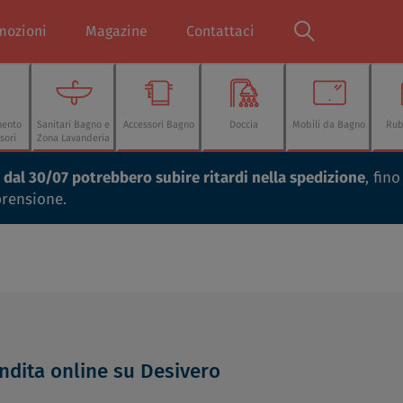
mozioni
Magazine
Contattaci
mento
Sanitari Bagno e
Accessori Bagno
Doccia
Mobili da Bagno
Rub
sori
Zona Lavanderia
ti dal 30/07 potrebbero subire ritardi nella spedizione
, fin
prensione.
ndita online su Desivero