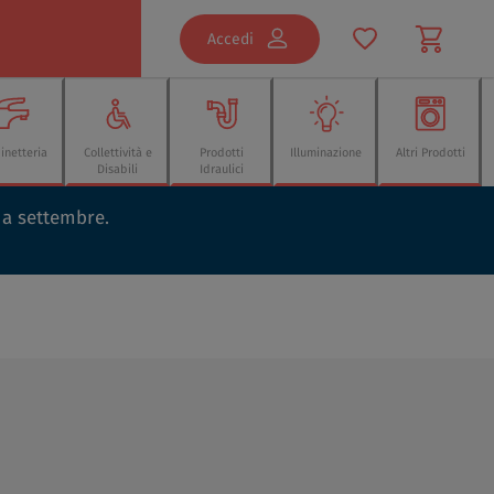
Accedi
inetteria
Collettività e
Prodotti
Illuminazione
Altri Prodotti
Disabili
Idraulici
o a settembre.