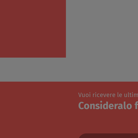
Vuoi ricevere le ulti
Consideralo f