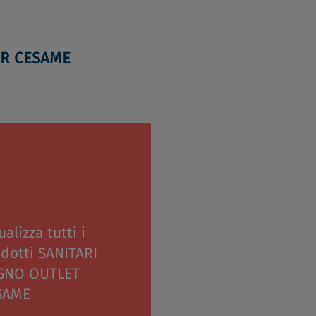
ER CESAME
ualizza tutti i
dotti SANITARI
GNO OUTLET
SAME