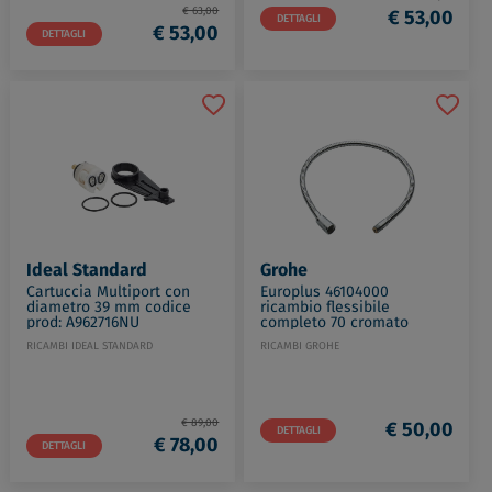
€ 63,00
€ 53,00
DETTAGLI
€ 53,00
DETTAGLI
Ideal Standard
Grohe
Cartuccia Multiport con
Europlus 46104000
diametro 39 mm codice
ricambio flessibile
prod: A962716NU
completo 70 cromato
codice prod: 46104000
RICAMBI IDEAL STANDARD
RICAMBI GROHE
€ 89,00
€ 50,00
DETTAGLI
€ 78,00
DETTAGLI