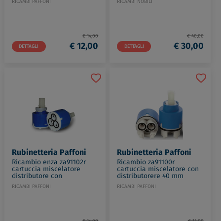
RICAMBI PAFFONI
RICAMBI NOBILI
€ 14,00
€ 40,00
€ 12,00
€ 30,00
DETTAGLI
DETTAGLI
Rubinetteria Paffoni
Rubinetteria Paffoni
Ricambio enza za91102r
Ricambio za91100r
cartuccia miscelatore
cartuccia miscelatore con
distributore con
distributorere 40 mm
regolazione 40 cm codice
codice prod: ZA91100R
RICAMBI PAFFONI
RICAMBI PAFFONI
prod: ZA91102R
€ 14,00
€ 14,00