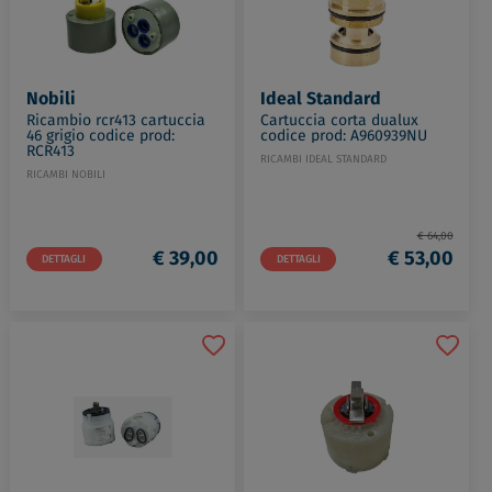
Nobili
Ideal Standard
Ricambio rcr413 cartuccia
Cartuccia corta dualux
46 grigio codice prod:
codice prod: A960939NU
RCR413
RICAMBI IDEAL STANDARD
RICAMBI NOBILI
€ 64,00
€ 39,00
€ 53,00
DETTAGLI
DETTAGLI