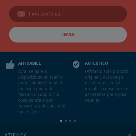
INVIA
AFFIDABILE
AUTENTICO
Avrai sempre a
Offriamo solo prodotti
disposizione un team di
originali, dal design
professionisti idraulici
eccellente, servizi
precisi e puntuali.
idraulici, consulenza e
Usiamo un approccio
assistenza pre e post
consulenziale per
vendita.
trovare la soluzione alle
tue esigenze.
AZIENDA