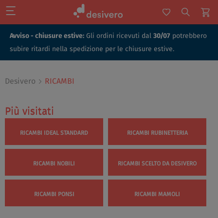
Avviso - chiusure estive:
Gli ordini ricevuti dal
30/07
potrebbero
subire ritardi nella spedizione per le chiusure estive.
Desivero
RICAMBI
Più visitati
Più visitati
RICAMBI IDEAL STANDARD
RICAMBI RUBINETTERIA
RICAMBI NOBILI
RICAMBI SCELTO DA DESIVERO
RICAMBI PONSI
RICAMBI MAMOLI