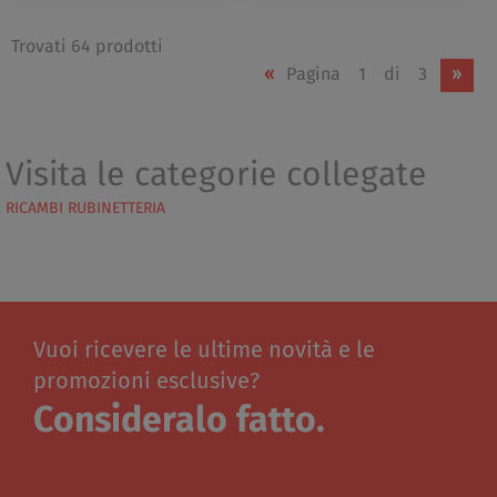
Trovati 64 prodotti
«
Pagina
1
di
3
»
Visita le categorie collegate
RICAMBI RUBINETTERIA
Vuoi ricevere le ultime novità e le
promozioni esclusive?
Consideralo fatto.