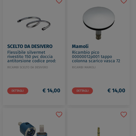
€ 12,00
DETTAGLI
SCELTO DA DESIVERO
Mamoli
Flessibile silvermet
Ricambio pico
rivestito 150 pvc doccia
00000012p001 tappo
antitorsione codice prod:
colonna scarico vasca 72
DSV12657
cromato codice prod:
RICAMBI SCELTO DA DESIVERO
RICAMBI MAMOLI
00000012P001
€ 14,00
€ 14,00
DETTAGLI
DETTAGLI