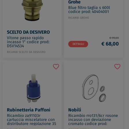
Grohe
Blue filtro taglia s 600l
codice prod: 40404001
RICAMBI GROHE
SCELTO DA DESIVERO
Vitone passo rapido
€ 99,00
incasso 1" codice prod:
€ 68,00
DETTAGLI
DSV14534
RICAMBI SCELTO DA DESIVERO
€ 11,00
DETTAGLI
Rubinetteria Paffoni
Nobili
Ricambio za91103r
Ricambio rro131/6cr rosone
cartuccia miscelatore con
incasso con deviazione
distributore regolazione 35
cromato codice prod:
cm. codice prod: ZA91103R
RRO131/6CR