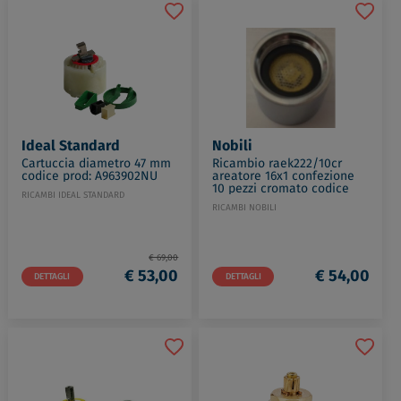
Ideal Standard
Nobili
Cartuccia diametro 47 mm
Ricambio raek222/10cr
codice prod: A963902NU
areatore 16x1 confezione
10 pezzi cromato codice
RICAMBI IDEAL STANDARD
prod: RAEK222/10CR
RICAMBI NOBILI
€ 69,00
€ 53,00
€ 54,00
DETTAGLI
DETTAGLI