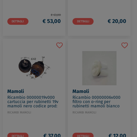
€ 63,00
€ 53,00
€ 20,00
DETTAGLI
DETTAGLI
Mamoli
Mamoli
Ricambio 00000019v000
Ricambio 00000006v000
cartuccia per rubinetti 19v
filtro con o-ring per
mamoli nero codice prod:
rubinetti mamoli bianco
00000019V000
codice prod:
RICAMBI MAMOLI
RICAMBI MAMOLI
00000006V000
€ 37,00
€ 12,00
DETTAGLI
DETTAGLI