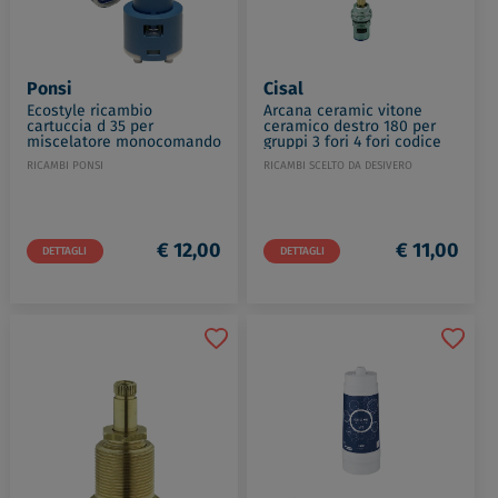
Ponsi
Cisal
Ecostyle ricambio
Arcana ceramic vitone
cartuccia d 35 per
ceramico destro 180 per
miscelatore monocomando
gruppi 3 fori 4 fori codice
codice prod: BTRICCCA03
prod: ZZ92859004
RICAMBI PONSI
RICAMBI SCELTO DA DESIVERO
€ 12,00
€ 11,00
DETTAGLI
DETTAGLI