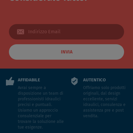
INVIA
AFFIDABILE
AUTENTICO
Avrai sempre a
Offriamo solo prodotti
disposizione un team di
originali, dal design
professionisti idraulici
eccellente, servizi
precisi e puntuali.
idraulici, consulenza e
Usiamo un approccio
assistenza pre e post
consulenziale per
vendita.
trovare la soluzione alle
tue esigenze.