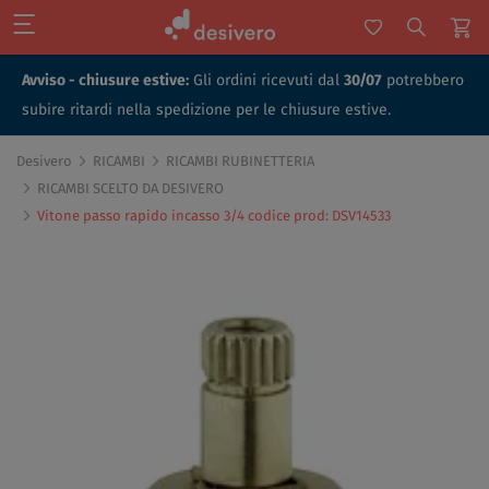
Avviso - chiusure estive:
Gli ordini ricevuti dal
30/07
potrebbero
subire ritardi nella spedizione per le chiusure estive.
Desivero
RICAMBI
RICAMBI RUBINETTERIA
RICAMBI SCELTO DA DESIVERO
Vitone passo rapido incasso 3/4 codice prod: DSV14533