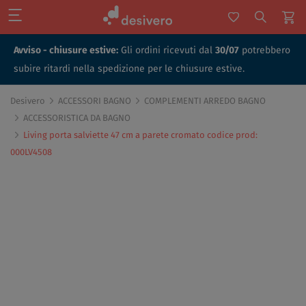
Avviso - chiusure estive:
Gli ordini ricevuti dal
30/07
potrebbero
subire ritardi nella spedizione per le chiusure estive.
Desivero
ACCESSORI BAGNO
COMPLEMENTI ARREDO BAGNO
ACCESSORISTICA DA BAGNO
Living porta salviette 47 cm a parete cromato codice prod:
000LV4508