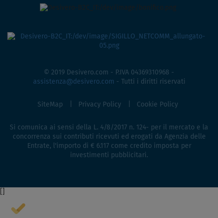
© 2019 Desivero.com - P.IVA 04369310968 -
assistenza@desivero.com
- Tutti i diritti riservati
SiteMap
Privacy Policy
Cookie Policy
Si comunica ai sensi della L. 4/8/2017 n. 124- per il mercato e la
concorrenza sui contributi ricevuti ed erogati da Agenzia delle
Entrate, l'importo di € 6.117 come credito imposta per
investimenti pubblicitari.
[
]