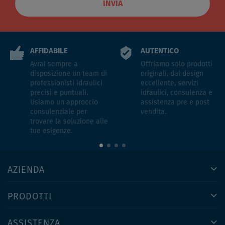
INVIA
AFFIDABILE
AUTENTICO
Avrai sempre a
Offriamo solo prodotti
disposizione un team di
originali, dal design
professionisti idraulici
eccellente, servizi
precisi e puntuali.
idraulici, consulenza e
Usiamo un approccio
assistenza pre e post
consulenziale per
vendita.
trovare la soluzione alle
tue esigenze.
AZIENDA
PRODOTTI
ASSISTENZA