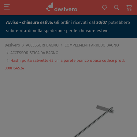
Avviso - chiusure estive:
Gli ordini ricevuti dal
30/07
potrebbero
subire ritardi nella spedizione per le chiusure estive.
Desivero
ACCESSORI BAGNO
COMPLEMENTI ARREDO BAGNO
ACCESSORISTICA DA BAGNO
Hashi porta salviette 45 cm a parete bianco opaco codice prod:
000HS4524