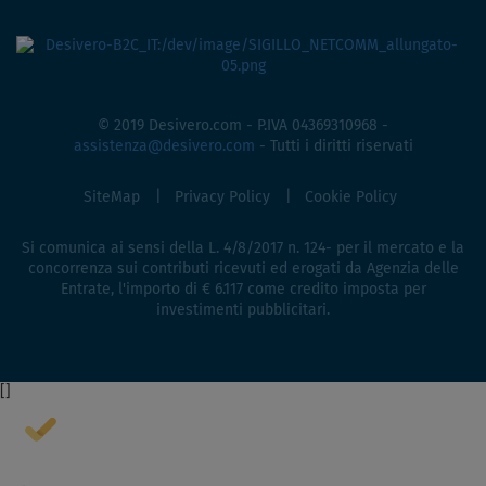
© 2019 Desivero.com - P.IVA 04369310968 -
assistenza@desivero.com
- Tutti i diritti riservati
SiteMap
Privacy Policy
Cookie Policy
Si comunica ai sensi della L. 4/8/2017 n. 124- per il mercato e la
concorrenza sui contributi ricevuti ed erogati da Agenzia delle
Entrate, l'importo di € 6.117 come credito imposta per
investimenti pubblicitari.
[
]