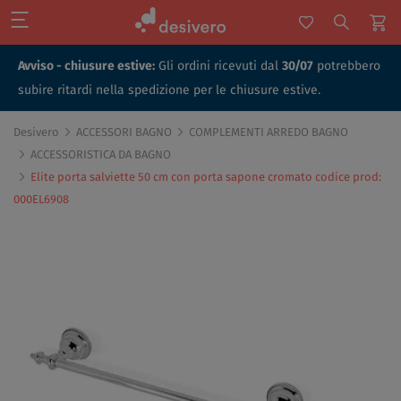
Avviso - chiusure estive:
Gli ordini ricevuti dal
30/07
potrebbero
subire ritardi nella spedizione per le chiusure estive.
Desivero
ACCESSORI BAGNO
COMPLEMENTI ARREDO BAGNO
ACCESSORISTICA DA BAGNO
Elite porta salviette 50 cm con porta sapone cromato codice prod:
000EL6908