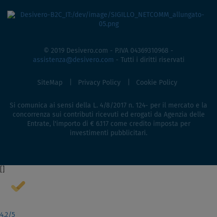
© 2019 Desivero.com - P.IVA 04369310968 -
assistenza@desivero.com
- Tutti i diritti riservati
SiteMap
Privacy Policy
Cookie Policy
Si comunica ai sensi della L. 4/8/2017 n. 124- per il mercato e la
concorrenza sui contributi ricevuti ed erogati da Agenzia delle
Entrate, l'importo di € 6.117 come credito imposta per
investimenti pubblicitari.
[
]
4,2
/5