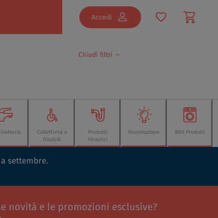
Accedi
Chiudi filtri
inetteria
Collettività e
Prodotti
Illuminazione
Altri Prodotti
Disabili
Idraulici
o a settembre.
me novità e le promozioni esclusive?