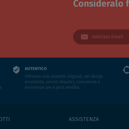
Consideralo f
AUTENTICO
Offriamo solo prodotti originali, dal design
eccellente, servizi idraulici, consulenza e
e
assistenza pre e post vendita.
OTTI
ASSISTENZA