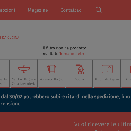
mozioni
Magazine
Contattaci
I DA CUCINA
Il filtro non ha prodotto
risultati.
Torna indietro
mento
Sanitari Bagno e
Accessori Bagno
Doccia
Mobili da Bagno
Rub
sori
Zona Lavanderia
ti dal 30/07 potrebbero subire ritardi nella spedizione
, fin
prensione.
Vuoi ricevere le ulti