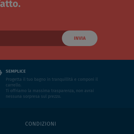
atto.
INVIA
SEMPLICE
Progetta il tuo bagno in tranquillità e componi il
carrello.
Ti offriamo la massima trasparenza, non avrai
nessuna sorpresa sul prezzo.
CONDIZIONI