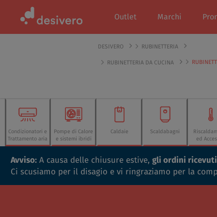
Outlet
Marchi
Pro
DESIVERO
RUBINETTERIA
RUBINETT
RUBINETTERIA DA CUCINA
Condizionatori e
Pompe di Calore
Caldaie
Scaldabagni
Riscalda
Trattamento aria
e sistemi ibridi
ed Acces
Avviso:
A causa delle chiusure estive,
gli ordini ricevu
Ci scusiamo per il disagio e vi ringraziamo per la com