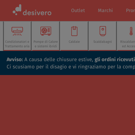
Outlet
Marchi
Pro
Condizionatori e
Pompe di Calore
Caldaie
Scaldabagni
Riscalda
Trattamento aria
e sistemi ibridi
ed Acces
Avviso:
A causa delle chiusure estive,
gli ordini ricevu
Ci scusiamo per il disagio e vi ringraziamo per la com