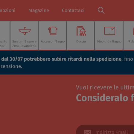
mozioni
Magazine
Contattaci
mento
Sanitari Bagno e
Accessori Bagno
Doccia
Mobili da Bagno
Rub
sori
Zona Lavanderia
ti dal 30/07 potrebbero subire ritardi nella spedizione
, fin
prensione.
Vuoi ricevere le ulti
Consideralo f