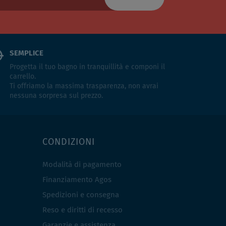
SEMPLICE
Progetta il tuo bagno in tranquillità e componi il
carrello.
Ti offriamo la massima trasparenza, non avrai
nessuna sorpresa sul prezzo.
CONDIZIONI
Modalità di pagamento
Finanziamento Agos
Spedizioni e consegna
Reso e diritti di recesso
Garanzie e assistenza