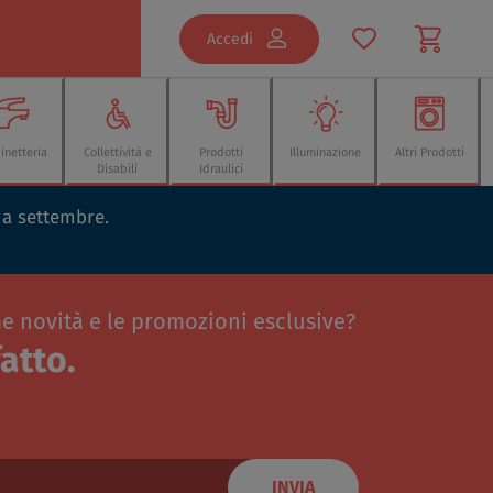
Accedi
inetteria
Collettività e
Prodotti
Illuminazione
Altri Prodotti
Disabili
Idraulici
o a settembre.
me novità e le promozioni esclusive?
atto.
INVIA