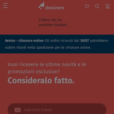
Chiudi filtri
Il filtro non ha
prodotto risultati.
Torna indietro
Avviso - chiusure estive:
Gli ordini ricevuti dal
30/07
potrebbero
subire ritardi nella spedizione per le chiusure estive.
Vuoi ricevere le ultime novità e le
promozioni esclusive?
Consideralo fatto.