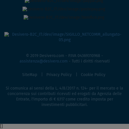
© 2019 Desivero.com - P.IVA 04369310968 -
assistenza@desivero.com
- Tutti i diritti riservati
SiteMap
Privacy Policy
Cookie Policy
Si comunica ai sensi della L. 4/8/2017 n. 124- per il mercato e la
concorrenza sui contributi ricevuti ed erogati da Agenzia delle
Entrate, l'importo di € 6.117 come credito imposta per
investimenti pubblicitari.
[
]