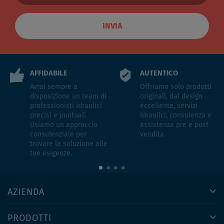
INVIA
AFFIDABILE
AUTENTICO
Avrai sempre a
Offriamo solo prodotti
disposizione un team di
originali, dal design
professionisti idraulici
eccellente, servizi
precisi e puntuali.
idraulici, consulenza e
Usiamo un approccio
assistenza pre e post
consulenziale per
vendita.
trovare la soluzione alle
tue esigenze.
AZIENDA
PRODOTTI