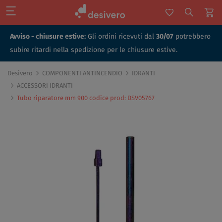
Avviso - chiusure estive:
Gli ordini ricevuti dal
30/07
potrebbero
subire ritardi nella spedizione per le chiusure estive.
Desivero
COMPONENTI ANTINCENDIO
IDRANTI
ACCESSORI IDRANTI
Tubo riparatore mm 900 codice prod: DSV05767