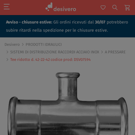
Avviso - chiusure estive:
Gli ordini ricevuti dal
30/07
potrebbero
subire ritardi nella spedizione per le chiusure estive.
Desivero
PRODOTTI IDRAULICI
SISTEMI DI DISTRIBUZIONE RACCORDI ACCIAIO INOX
A PRESSARE
Tee ridotto d. 42-22-42 codice prod: DSV07594