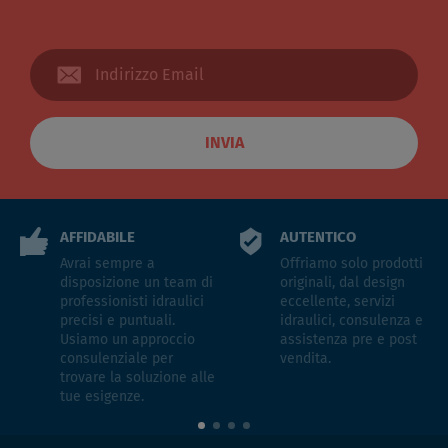
INVIA
AFFIDABILE
AUTENTICO
Avrai sempre a
Offriamo solo prodotti
disposizione un team di
originali, dal design
professionisti idraulici
eccellente, servizi
precisi e puntuali.
idraulici, consulenza e
Usiamo un approccio
assistenza pre e post
consulenziale per
vendita.
trovare la soluzione alle
tue esigenze.