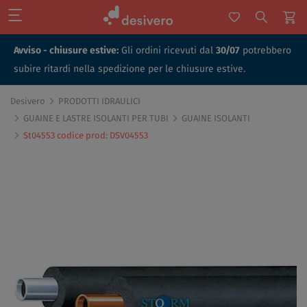
Avviso - chiusure estive:
Gli ordini ricevuti dal
30/07
potrebbero
subire ritardi nella spedizione per le chiusure estive.
Desivero
PRODOTTI IDRAULICI
GUAINE E LASTRE ISOLANTI PER TUBI
GUAINE ISOLANTI
St04553 codice prod: DSV04553