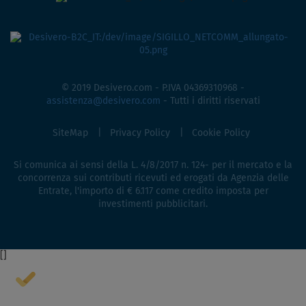
© 2019 Desivero.com - P.IVA 04369310968 -
assistenza@desivero.com
- Tutti i diritti riservati
SiteMap
Privacy Policy
Cookie Policy
Si comunica ai sensi della L. 4/8/2017 n. 124- per il mercato e la
concorrenza sui contributi ricevuti ed erogati da Agenzia delle
Entrate, l'importo di € 6.117 come credito imposta per
investimenti pubblicitari.
[
]