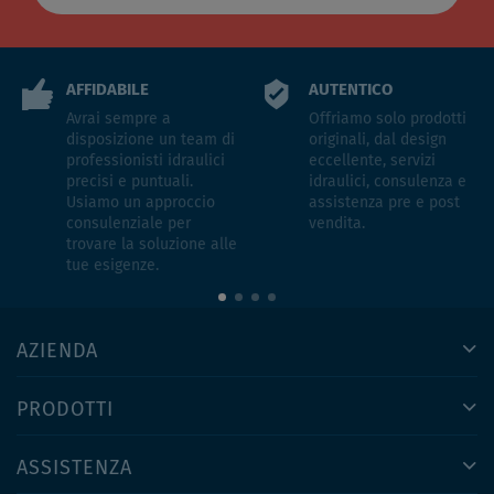
AFFIDABILE
AUTENTICO
Avrai sempre a
Offriamo solo prodotti
disposizione un team di
originali, dal design
professionisti idraulici
eccellente, servizi
precisi e puntuali.
idraulici, consulenza e
Usiamo un approccio
assistenza pre e post
consulenziale per
vendita.
trovare la soluzione alle
tue esigenze.
AZIENDA
PRODOTTI
ASSISTENZA