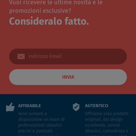
Vuoi ricevere le ultime novità e le
promozioni esclusive?
Consideralo fatto.
INVIA
AFFIDABILE
AUTENTICO
Avrai sempre a
Offriamo solo prodotti
disposizione un team di
originali, dal design
professionisti idraulici
eccellente, servizi
precisi e puntuali.
idraulici, consulenza e