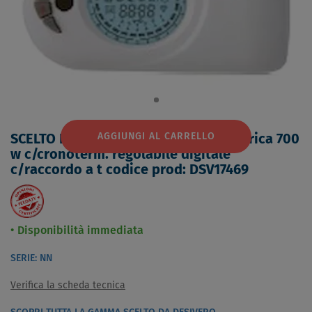
AGGIUNGI AL CARRELLO
SCELTO DA DESIVERO Resistenza elettrica 700
w c/cronoterm. regolabile digitale
c/raccordo a t codice prod: DSV17469
Disponibilità immediata
SERIE: NN
Verifica la scheda tecnica