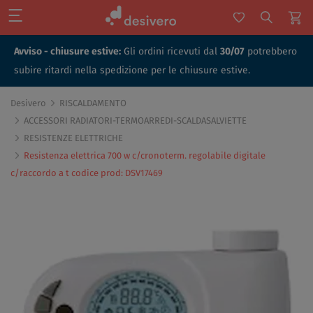
Avviso - chiusure estive:
Gli ordini ricevuti dal
30/07
potrebbero
subire ritardi nella spedizione per le chiusure estive.
Desivero
RISCALDAMENTO
ACCESSORI RADIATORI-TERMOARREDI-SCALDASALVIETTE
RESISTENZE ELETTRICHE
Resistenza elettrica 700 w c/cronoterm. regolabile digitale
c/raccordo a t codice prod: DSV17469