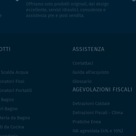
Offriamo solo prodotti originali, dal design
eccellente, servizi idraulici, consulenza e
e
assistenza pre e post vendita.
OTTI
ASSISTENZA
Contattaci
e Scalda Acqua
Guida all'acquisto
natori Fissi
Glossario
AGEVOLAZIONI FISCALI
natori Portatili
i Bagno
Detrazioni Caldaie
ri Bagno
Detrazioni Fiscali - Clima
teria da Bagno
Pratiche Enea
ti da Cucina
IVA agevolata (4% e 10%)