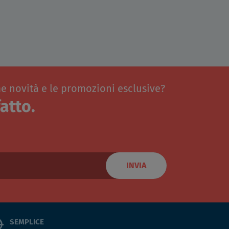
me novità e le promozioni esclusive?
atto.
INVIA
SEMPLICE