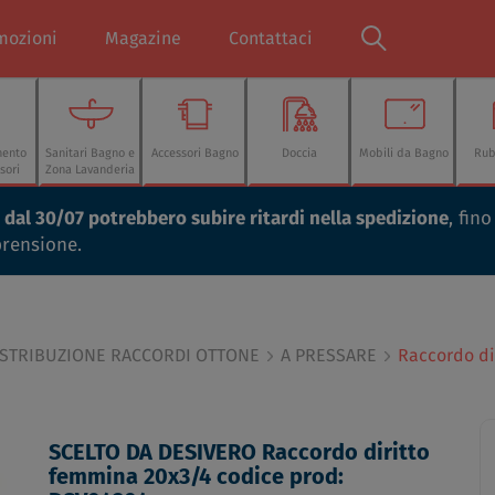
mozioni
Magazine
Contattaci
mento
Sanitari Bagno e
Accessori Bagno
Doccia
Mobili da Bagno
Rub
sori
Zona Lavanderia
ti dal 30/07 potrebbero subire ritardi nella spedizione
, fin
prensione.
DISTRIBUZIONE RACCORDI OTTONE
A PRESSARE
Raccordo di
SCELTO DA DESIVERO Raccordo diritto
femmina 20x3/4 codice prod: