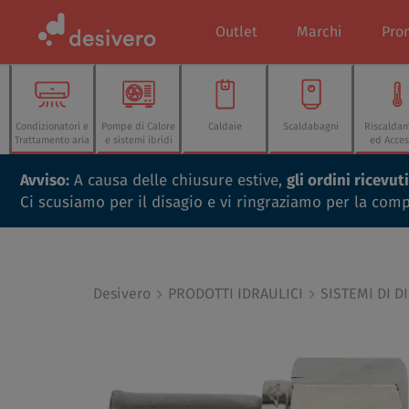
Outlet
Marchi
Pro
Condizionatori e
Pompe di Calore
Caldaie
Scaldabagni
Riscalda
Trattamento aria
e sistemi ibridi
ed Acces
Avviso:
A causa delle chiusure estive,
gli ordini ricevu
Ci scusiamo per il disagio e vi ringraziamo per la com
Desivero
PRODOTTI IDRAULICI
SISTEMI DI 