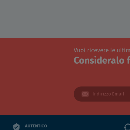
Vuoi ricevere le ulti
Consideralo f
AUTENTICO