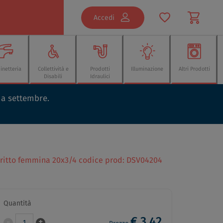
Accedi
inetteria
Collettività e
Prodotti
Illuminazione
Altri Prodotti
Disabili
Idraulici
o a settembre.
ritto femmina 20x3/4 codice prod: DSV04204
Quantità
€ 3,42
-
+