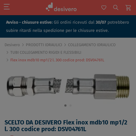
Avviso - chiusure estive:
Gli ordini ricevuti dal
30/07
potrebbero
subire ritardi nella spedizione per le chiusure estive.
Desivero
PRODOTTI IDRAULICI
COLLEGAMENTO IDRAULICO
TUBI COLLEGAMENTO RIGIDI E FLESSIBILI
Flex inox mdb10 mp1/2 l. 300 codice prod: DSV04761L
SCELTO DA DESIVERO Flex inox mdb10 mp1/2
l. 300 codice prod: DSV04761L