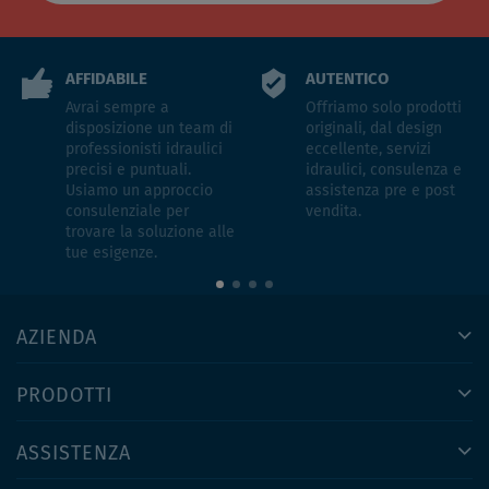
AFFIDABILE
AUTENTICO
Avrai sempre a
Offriamo solo prodotti
disposizione un team di
originali, dal design
professionisti idraulici
eccellente, servizi
precisi e puntuali.
idraulici, consulenza e
Usiamo un approccio
assistenza pre e post
consulenziale per
vendita.
trovare la soluzione alle
tue esigenze.
AZIENDA
PRODOTTI
ASSISTENZA