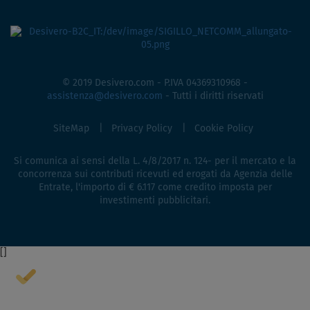
© 2019 Desivero.com - P.IVA 04369310968 -
assistenza@desivero.com
- Tutti i diritti riservati
SiteMap
Privacy Policy
Cookie Policy
Si comunica ai sensi della L. 4/8/2017 n. 124- per il mercato e la
concorrenza sui contributi ricevuti ed erogati da Agenzia delle
Entrate, l'importo di € 6.117 come credito imposta per
investimenti pubblicitari.
[
]