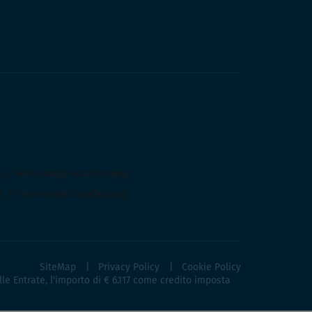
SiteMap
Privacy Policy
Cookie Policy
lle Entrate, l'importo di € 6.117 come credito imposta