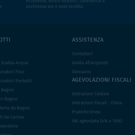
eccellente, servizi idraulici, consulenza e
e
assistenza pre e post vendita.
OTTI
ASSISTENZA
Contattaci
e Scalda Acqua
Guida all'acquisto
natori Fissi
Glossario
AGEVOLAZIONI FISCALI
natori Portatili
i Bagno
Detrazioni Caldaie
ri Bagno
Detrazioni Fiscali - Clima
teria da Bagno
Pratiche Enea
ti da Cucina
IVA agevolata (4% e 10%)
vanderia