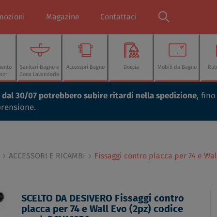
mozioni
Magazine
Contattaci
mento
Sanitari Bagno e
Accessori Bagno
Doccia
Mobili da Bagno
Rub
sori
Zona Lavanderia
ti dal 30/07 potrebbero subire ritardi nella spedizione
, fin
prensione.
ACCESSORI E RICAMBI
Fissaggi contro placca per 74 e Wa
SCELTO DA DESIVERO Fissaggi contro
placca per 74 e Wall Evo (2pz) codice