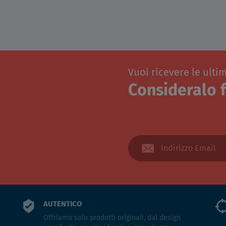
Vuoi ricevere le ulti
Consideralo f
AUTENTICO
Offriamo solo prodotti originali, dal design