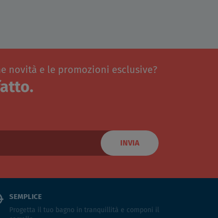
me novità e le promozioni esclusive?
atto.
INVIA
SEMPLICE
Progetta il tuo bagno in tranquillità e componi il