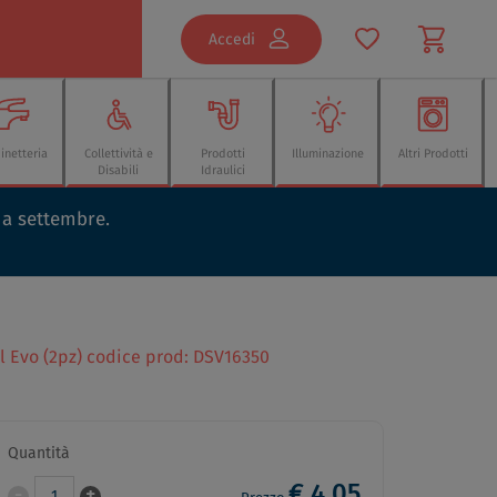
Accedi
inetteria
Collettività e
Prodotti
Illuminazione
Altri Prodotti
Disabili
Idraulici
o a settembre.
ll Evo (2pz) codice prod: DSV16350
Quantità
€ 4,05
-
+