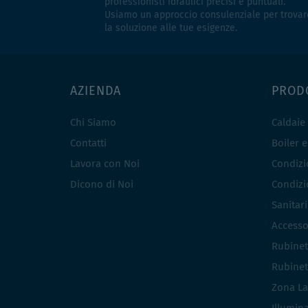
professionisti idraulici precisi e puntuali.
Usiamo un approccio consulenziale per trovar
la soluzione alle tue esigenze.
AZIENDA
PROD
Chi Siamo
Caldaie
Contatti
Boiler 
Lavora con Noi
Condizio
Dicono di Noi
Condizio
Sanitar
Accesso
Rubinet
Rubinet
Zona La