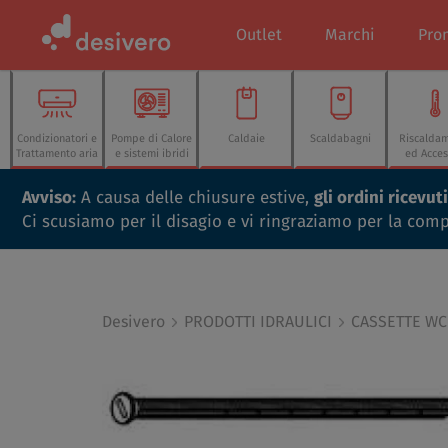
Outlet
Marchi
Pro
Condizionatori e
Pompe di Calore
Caldaie
Scaldabagni
Riscalda
Trattamento aria
e sistemi ibridi
ed Acces
Avviso:
A causa delle chiusure estive,
gli ordini ricevu
Ci scusiamo per il disagio e vi ringraziamo per la com
Desivero
PRODOTTI IDRAULICI
CASSETTE WC