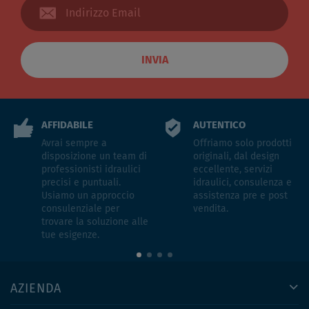
INVIA
AFFIDABILE
AUTENTICO
Avrai sempre a
Offriamo solo prodotti
disposizione un team di
originali, dal design
professionisti idraulici
eccellente, servizi
precisi e puntuali.
idraulici, consulenza e
Usiamo un approccio
assistenza pre e post
consulenziale per
vendita.
trovare la soluzione alle
tue esigenze.
AZIENDA