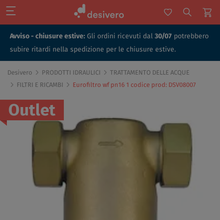
Avviso - chiusure estive:
Gli ordini ricevuti dal
30/07
potrebbero
subire ritardi nella spedizione per le chiusure estive.
Desivero
PRODOTTI IDRAULICI
TRATTAMENTO DELLE ACQUE
FILTRI E RICAMBI
Eurofiltro wf pn16 1 codice prod: DSV08007
Outlet