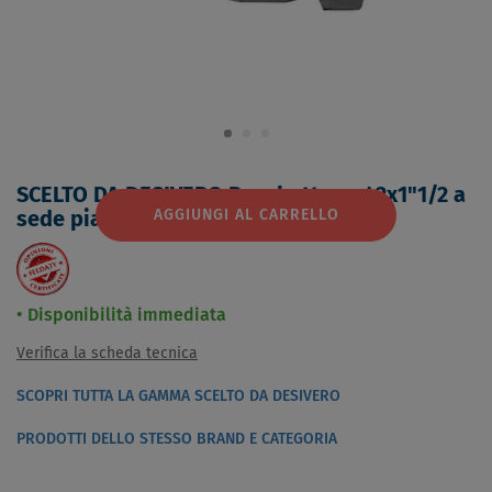
SCELTO DA DESIVERO Bocchettone 42x1"1/2 a
AGGIUNGI AL CARRELLO
sede piana fm codice prod: DSV08479
Disponibilità immediata
Verifica la scheda tecnica
SCOPRI TUTTA LA GAMMA SCELTO DA DESIVERO
PRODOTTI DELLO STESSO BRAND E CATEGORIA