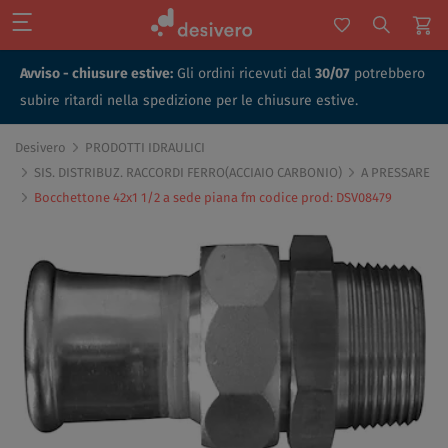
Avviso - chiusure estive:
Gli ordini ricevuti dal
30/07
potrebbero
subire ritardi nella spedizione per le chiusure estive.
Desivero
PRODOTTI IDRAULICI
SIS. DISTRIBUZ. RACCORDI FERRO(ACCIAIO CARBONIO)
A PRESSARE
Bocchettone 42x1 1/2 a sede piana fm codice prod: DSV08479