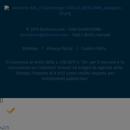
© 2019 Desivero.com - P.IVA 04369310968 -
assistenza@desivero.com
- Tutti i diritti riservati
SiteMap
Privacy Policy
Cookie Policy
Si comunica ai sensi della L. 4/8/2017 n. 124- per il mercato e la
concorrenza sui contributi ricevuti ed erogati da Agenzia delle
Entrate, l'importo di € 6.117 come credito imposta per
investimenti pubblicitari.
[
]
4,2
/5