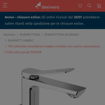
Avviso - chiusure estive:
Gli ordini ricevuti dal
30/07
potrebbero
subire ritardi nella spedizione per le chiusure estive.
Desivero
RUBINETTERIA
RUBINETTERIA DA BAGNO
RUBINETTI LAVABO
Tilt rubinetto miscelatore lavabo cromato con scarico automatico
1 1/4G codice prod: TI075CR