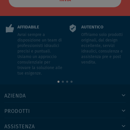
AFFIDABILE
AUTENTICO
Avrai sempre a
Offriamo solo prodotti
disposizione un team di
originali, dal design
professionisti idraulici
eccellente, servizi
precisi e puntuali.
idraulici, consulenza e
Usiamo un approccio
assistenza pre e post
consulenziale per
vendita.
trovare la soluzione alle
tue esigenze.
AZIENDA
PRODOTTI
ASSISTENZA