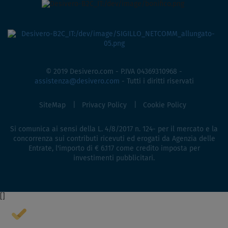
© 2019 Desivero.com - P.IVA 04369310968 -
assistenza@desivero.com
- Tutti i diritti riservati
SiteMap
Privacy Policy
Cookie Policy
Si comunica ai sensi della L. 4/8/2017 n. 124- per il mercato e la
concorrenza sui contributi ricevuti ed erogati da Agenzia delle
Entrate, l'importo di € 6.117 come credito imposta per
investimenti pubblicitari.
[
]