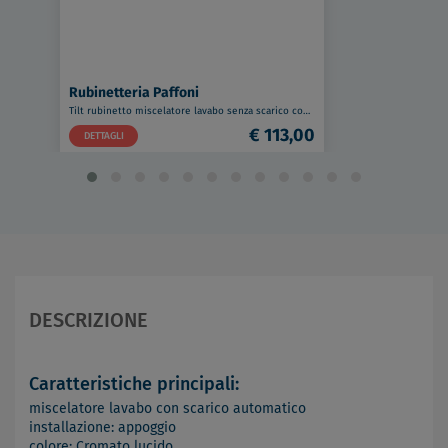
Rubinetteria Paffoni
Tilt rubinetto miscelatore lavabo senza scarico codice prod: TI071BO
€ 113,00
DETTAGLI
DESCRIZIONE
Caratteristiche principali:
miscelatore lavabo con scarico automatico
installazione: appoggio
colore: Cromato lucido