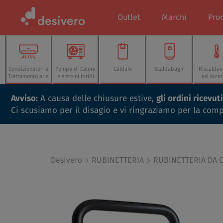
Outlet
Marchi
Pro
Condizionatori e
Pompe di Calore
Caldaie
Scaldabagni
Riscalda
Trattamento aria
e sistemi ibridi
ed Acces
Avviso:
A causa delle chiusure estive,
gli ordini ricevu
Ci scusiamo per il disagio e vi ringraziamo per la com
Desivero
RUBINETTERIA
RUBINETTERIA DA 