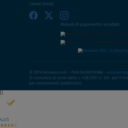
Canali Social
Metodi di pagamento accettati
© 2019 Desivero.com - P.IVA 04369310968 -
assistenza
Si comunica ai sensi della L. 4/8/2017 n. 124- per il m
per investimenti pubblicitari.
[
]
4,2
/5