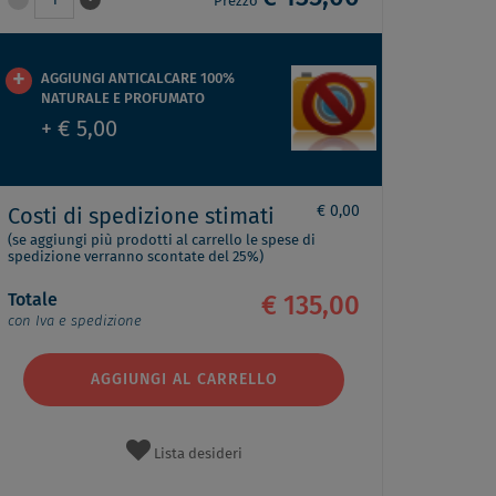
1
Prezzo
AGGIUNGI ANTICALCARE 100%
NATURALE E PROFUMATO
+ € 5,00
€ 0,00
Costi di spedizione stimati
(se aggiungi più prodotti al carrello le spese di
spedizione verranno scontate del 25%)
Totale
€ 135,00
con Iva e spedizione
AGGIUNGI AL CARRELLO
Lista desideri