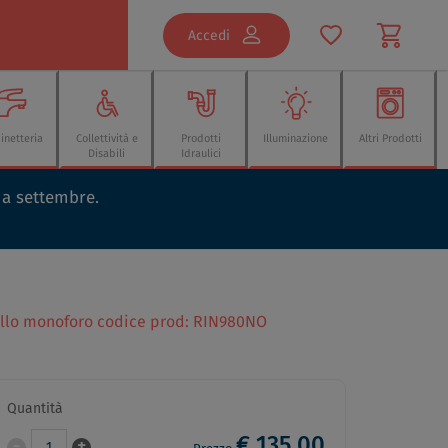
Accedi
inetteria
Collettività e
Prodotti
Illuminazione
Altri Prodotti
Disabili
Idraulici
o a settembre.
ello monoforo codice prod: RIN980NO
Quantità
€ 135,00
-
+