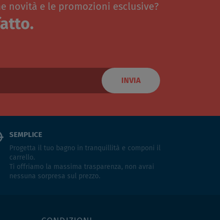
me novità e le promozioni esclusive?
atto.
INVIA
SEMPLICE
Progetta il tuo bagno in tranquillità e componi il
carrello.
Ti offriamo la massima trasparenza, non avrai
nessuna sorpresa sul prezzo.