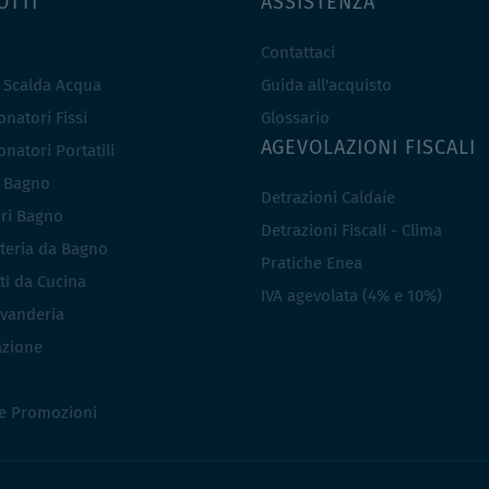
OTTI
ASSISTENZA
Contattaci
e Scalda Acqua
Guida all'acquisto
natori Fissi
Glossario
AGEVOLAZIONI FISCALI
natori Portatili
i Bagno
Detrazioni Caldaie
ri Bagno
Detrazioni Fiscali - Clima
teria da Bagno
Pratiche Enea
ti da Cucina
IVA agevolata (4% e 10%)
vanderia
azione
 e Promozioni