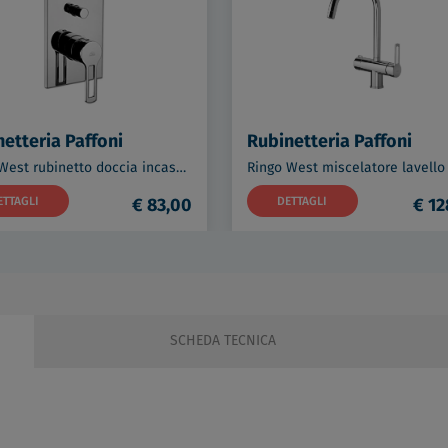
etteria Paffoni
Rubinetteria Paffoni
Ringo West rubinetto doccia incasso codice prod: RIN015CR
ETTAGLI
€ 83,00
DETTAGLI
€ 12
SCHEDA TECNICA