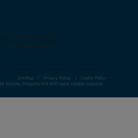
SiteMap
Privacy Policy
Cookie Policy
lle Entrate, l'importo di € 6.117 come credito imposta