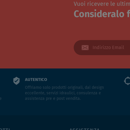
Vuoi ricevere le ulti
Consideralo f
AUTENTICO
Offriamo solo prodotti originali, dal design
eccellente, servizi idraulici, consulenza e
e
assistenza pre e post vendita.