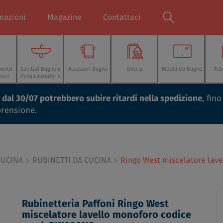
mozioni
Magazine
Contattaci
mento
Sanitari Bagno e
Accessori Bagno
Doccia
Mobili da Bagno
Rub
sori
Zona Lavanderia
ti dal 30/07 potrebbero subire ritardi nella spedizione
, fin
prensione.
CUCINA
RUBINETTI DA CUCINA
Ringo West miscelatore lav
Rubinetteria Paffoni Ringo West
miscelatore lavello monoforo codice