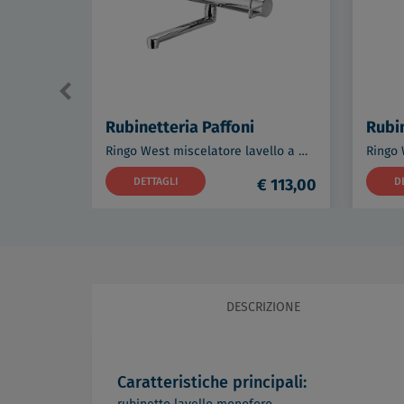
Rubinetteria Paffoni
Rubin
Ringo West miscelatore lavello a muro codice prod: RIN161CR
DETTAGLI
€ 113,00
D
DESCRIZIONE
Caratteristiche principali: