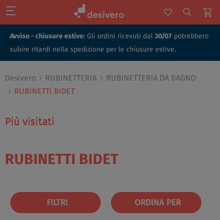
Avviso - chiusure estive:
Gli ordini ricevuti dal
30/07
potrebbero
subire ritardi nella spedizione per le chiusure estive.
Desivero
RUBINETTERIA
RUBINETTERIA DA BAGNO
RUBINETTI BIDET
Più visitati
Più visitati
RUBINETTI BIDET
FILTRI
ORDINA PER