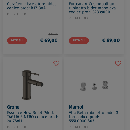
Ceraflex miscelatore bidet
Eurosmart Cosmopolitan
codice prod: B1718AA
rubinetto bidet monoleva
codice prod: 32839000
RUBINETTI BIDET
RUBINETTI BIDET
€ 79,00
€ 69,00
€ 89,00
DETTAGLI
DETTAGLI
Grohe
Mamoli
Essence New Bidet Piletta
Alfa Beta rubinetto bidet 3
TAGLIA S NERO codice prod:
fori codice prod:
24178AL1
5551.0000.B051
RUBINETTI BIDET
RUBINETTI BIDET