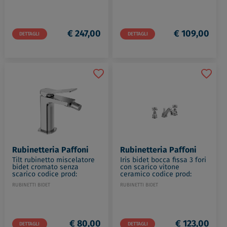
€ 247,00
€ 109,00
DETTAGLI
DETTAGLI
Rubinetteria Paffoni
Rubinetteria Paffoni
Tilt rubinetto miscelatore
Iris bidet bocca fissa 3 fori
bidet cromato senza
con scarico vitone
scarico codice prod:
ceramico codice prod:
TI131CR
IRV118CR
RUBINETTI BIDET
RUBINETTI BIDET
€ 80,00
€ 123,00
DETTAGLI
DETTAGLI