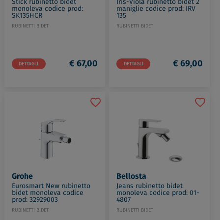
Stick rubinetto bidet
Iris-Viola rubinetto bidet 2
monoleva codice prod:
maniglie codice prod: IRV
SK135HCR
135
RUBINETTI BIDET
RUBINETTI BIDET
€ 67,00
€ 69,00
DETTAGLI
DETTAGLI
Grohe
Bellosta
Eurosmart New rubinetto
Jeans rubinetto bidet
bidet monoleva codice
monoleva codice prod: 01-
prod: 32929003
4807
RUBINETTI BIDET
RUBINETTI BIDET