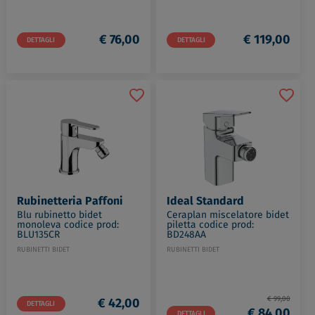
€ 76,00
€ 119,00
DETTAGLI
DETTAGLI
Rubinetteria Paffoni
Ideal Standard
Blu rubinetto bidet
Ceraplan miscelatore bidet
monoleva codice prod:
piletta codice prod:
BLU135CR
BD248AA
RUBINETTI BIDET
RUBINETTI BIDET
€ 99,00
€ 42,00
DETTAGLI
€ 84,00
DETTAGLI