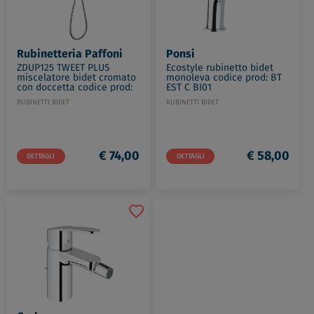
Rubinetteria Paffoni
Ponsi
ZDUP125 TWEET PLUS
Ecostyle rubinetto bidet
miscelatore bidet cromato
monoleva codice prod: BT
con doccetta codice prod:
EST C BI01
ZDUP125CR
RUBINETTI BIDET
RUBINETTI BIDET
€ 74,00
€ 58,00
DETTAGLI
DETTAGLI