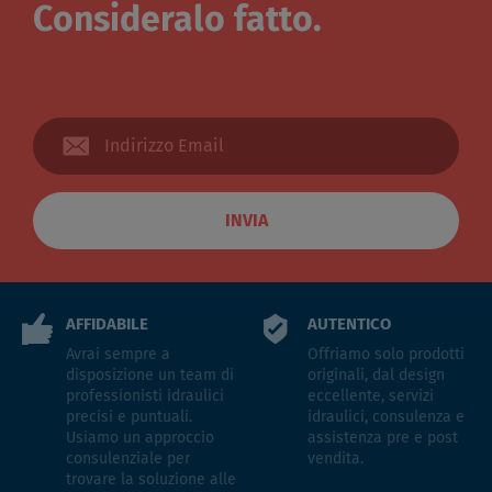
Consideralo fatto.
INVIA
AFFIDABILE
AUTENTICO
Avrai sempre a
Offriamo solo prodotti
disposizione un team di
originali, dal design
professionisti idraulici
eccellente, servizi
precisi e puntuali.
idraulici, consulenza e
Usiamo un approccio
assistenza pre e post
consulenziale per
vendita.
trovare la soluzione alle