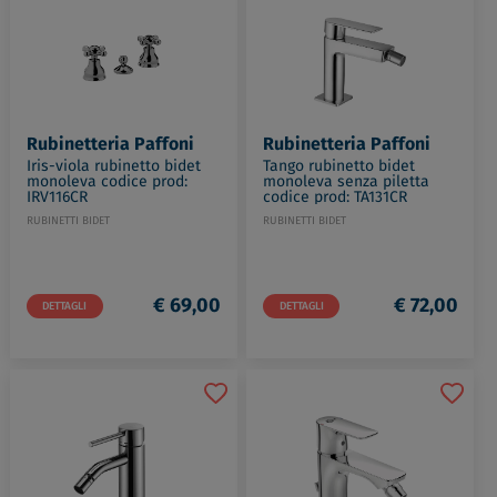
Rubinetteria Paffoni
Rubinetteria Paffoni
Iris-viola rubinetto bidet
Tango rubinetto bidet
monoleva codice prod:
monoleva senza piletta
IRV116CR
codice prod: TA131CR
RUBINETTI BIDET
RUBINETTI BIDET
€ 69,00
€ 72,00
DETTAGLI
DETTAGLI