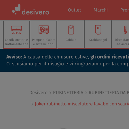
Outlet
Marchi
Pro
Condizionatori e
Pompe di Calore
Caldaie
Scaldabagni
Riscalda
Trattamento aria
e sistemi ibridi
ed Acces
Avviso:
A causa delle chiusure estive,
gli ordini ricevu
Ci scusiamo per il disagio e vi ringraziamo per la com
Desivero
RUBINETTERIA
RUBINETTERIA DA 
Joker rubinetto miscelatore lavabo con scari