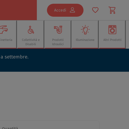
Accedi
inetteria
Collettività e
Prodotti
Illuminazione
Altri Prodotti
Disabili
Idraulici
o a settembre.