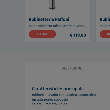
Rubinetteria Paffoni
Rubin
Joker rubinetto miscelatore lavabo con scarico clic-clac 1"1/4 codice prod: JK071KCR
DETTAGLI
€ 119,00
D
DESCRIZIONE
Caratteristiche principali:
rubinetto lavabo con scarico automatico
installazione: appoggio
colore: Cromato lucido