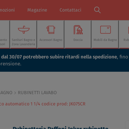
mozioni
Magazine
Contattaci
mento
Sanitari Bagno e
Accessori Bagno
Doccia
Mobili da Bagno
Rub
sori
Zona Lavanderia
ti dal 30/07 potrebbero subire ritardi nella spedizione
, fin
prensione.
BAGNO
RUBINETTI LAVABO
co automatico 1 1/4 codice prod: JK075CR