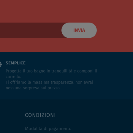
INVIA
SEMPLICE
Progetta il tuo bagno in tranquillità e componi il
carrello.
Ti offriamo la massima trasparenza, non avrai
nessuna sorpresa sul prezzo.
CONDIZIONI
Modalità di pagamento