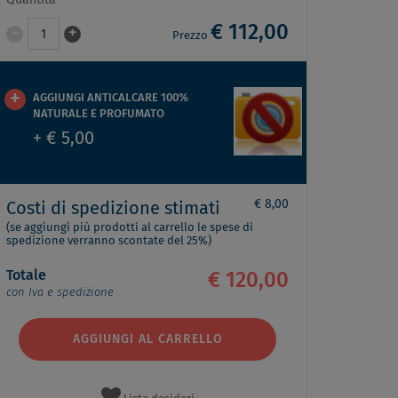
Quantità
€ 112,00
-
+
1
Prezzo
AGGIUNGI ANTICALCARE 100%
NATURALE E PROFUMATO
+ € 5,00
€ 8,00
Costi di spedizione stimati
(se aggiungi più prodotti al carrello le spese di
spedizione verranno scontate del 25%)
Totale
€ 120,00
con Iva e spedizione
AGGIUNGI AL CARRELLO