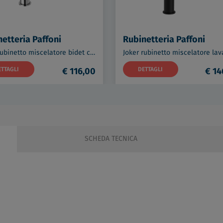
etteria Paffoni
Rubinetteria Paffoni
Joker rubinetto miscelatore bidet cromato scarico automatico 1"1/4 codice prod: JK135CR
ETTAGLI
€ 116,00
DETTAGLI
€ 14
SCHEDA TECNICA