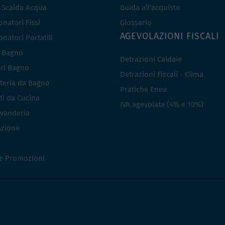
e Scalda Acqua
Guida all'acquisto
natori Fissi
Glossario
AGEVOLAZIONI FISCALI
natori Portatili
i Bagno
Detrazioni Caldaie
ri Bagno
Detrazioni Fiscali - Clima
teria da Bagno
Pratiche Enea
ti da Cucina
IVA agevolata (4% e 10%)
vanderia
azione
 e Promozioni