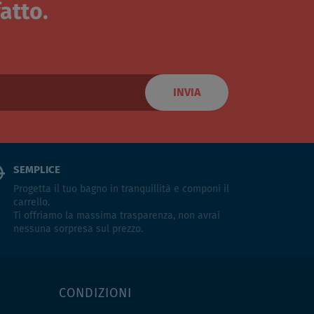
atto.
INVIA
SEMPLICE
Progetta il tuo bagno in tranquillità e componi il
carrello.
Ti offriamo la massima trasparenza, non avrai
nessuna sorpresa sul prezzo.
CONDIZIONI