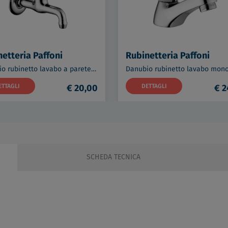
etteria Paffoni
Rubinetteria Paffoni
Danubio rubinetto lavabo a parete codice prod: DA209CR
ETTAGLI
€ 20,00
DETTAGLI
€ 2
SCHEDA TECNICA