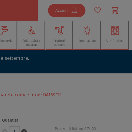
Accedi
inetteria
Collettività e
Prodotti
Illuminazione
Altri Prodotti
Disabili
Idraulici
o a settembre.
 parete codice prod: DA169CR
Quantità
Prezzo di listino
€ 74,00
-
+