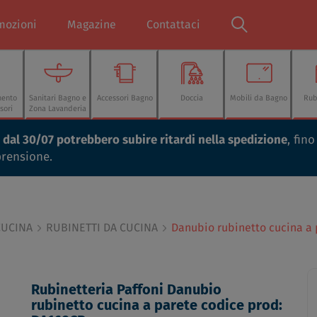
mozioni
Magazine
Contattaci
mento
Sanitari Bagno e
Accessori Bagno
Doccia
Mobili da Bagno
Rub
sori
Zona Lavanderia
ti dal 30/07 potrebbero subire ritardi nella spedizione
, fin
prensione.
CUCINA
RUBINETTI DA CUCINA
Danubio rubinetto cucina a
Rubinetteria Paffoni Danubio
rubinetto cucina a parete codice prod: