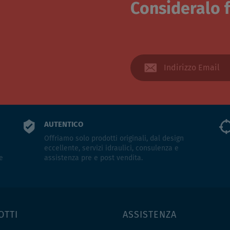
Consideralo f
AUTENTICO
Offriamo solo prodotti originali, dal design
eccellente, servizi idraulici, consulenza e
e
assistenza pre e post vendita.
OTTI
ASSISTENZA