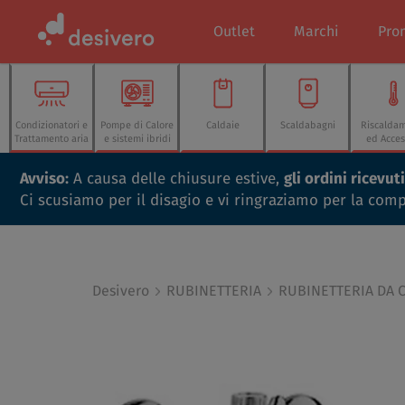
Outlet
Marchi
Pro
Condizionatori e
Pompe di Calore
Caldaie
Scaldabagni
Riscalda
Trattamento aria
e sistemi ibridi
ed Acces
Avviso:
A causa delle chiusure estive,
gli ordini ricevu
Ci scusiamo per il disagio e vi ringraziamo per la com
Desivero
RUBINETTERIA
RUBINETTERIA DA 