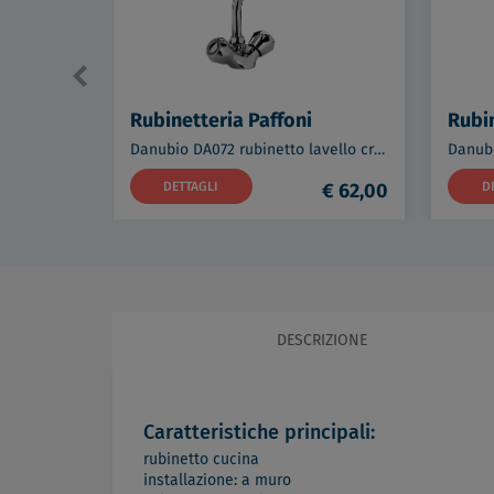
Rubinetteria Paffoni
Rubin
Danubio DA072 rubinetto lavello cromato codice prod: DA072CR
DETTAGLI
€ 62,00
D
DESCRIZIONE
Caratteristiche principali:
rubinetto cucina
installazione: a muro