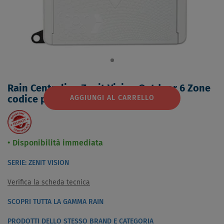
Rain Centralina Zenit Vision Outdoor 6 Zone
codice prod: 205.6000000
AGGIUNGI AL CARRELLO
Disponibilità immediata
SERIE: ZENIT VISION
Verifica la scheda tecnica
SCOPRI TUTTA LA GAMMA RAIN
PRODOTTI DELLO STESSO BRAND E CATEGORIA