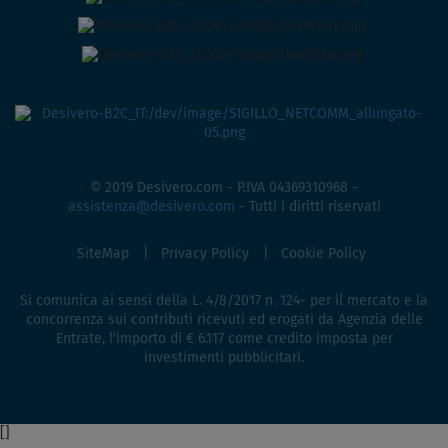
© 2019 Desivero.com - P.IVA 04369310968 -
assistenza@desivero.com
- Tutti i diritti riservati
SiteMap
Privacy Policy
Cookie Policy
Si comunica ai sensi della L. 4/8/2017 n. 124- per il mercato e la
concorrenza sui contributi ricevuti ed erogati da Agenzia delle
Entrate, l'importo di € 6.117 come credito imposta per
investimenti pubblicitari.
[
]