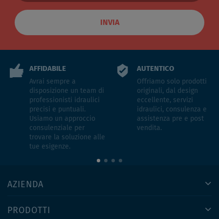
INVIA
AFFIDABILE
AUTENTICO
Avrai sempre a
Offriamo solo prodotti
disposizione un team di
originali, dal design
professionisti idraulici
eccellente, servizi
precisi e puntuali.
idraulici, consulenza e
Usiamo un approccio
assistenza pre e post
consulenziale per
vendita.
trovare la soluzione alle
tue esigenze.
AZIENDA
PRODOTTI