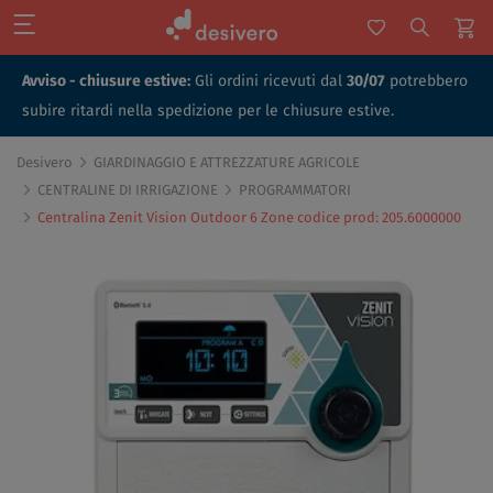
Avviso - chiusure estive:
Gli ordini ricevuti dal
30/07
potrebbero
subire ritardi nella spedizione per le chiusure estive.
Desivero
GIARDINAGGIO E ATTREZZATURE AGRICOLE
CENTRALINE DI IRRIGAZIONE
PROGRAMMATORI
Centralina Zenit Vision Outdoor 6 Zone codice prod: 205.6000000