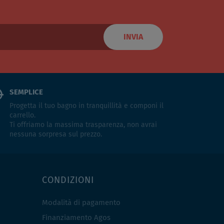
INVIA
SEMPLICE
Progetta il tuo bagno in tranquillità e componi il
carrello.
Ti offriamo la massima trasparenza, non avrai
nessuna sorpresa sul prezzo.
CONDIZIONI
Modalità di pagamento
Finanziamento Agos