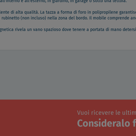
ll'interno e all'esterno, in giardino, in garage o sotto una tettoia.
lente di alta qualità. La tazza a forma di foro in polipropilene garantis
n rubinetto (non incluso) nella zona del bordo. Il mobile comprende 
netica rivela un vano spazioso dove tenere a portata di mano detersiv
Vuoi ricevere le ulti
Consideralo f