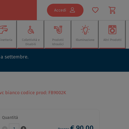
Accedi
inetteria
Collettività e
Prodotti
Illuminazione
Altri Prodotti
Disabili
Idraulici
o a settembre.
vc bianco codice prod: FB9002K
Quantità
€ 90,00
-
+