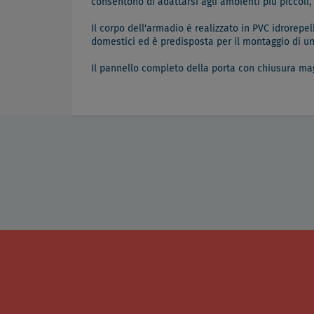
consentono di adattarsi agli ambienti più piccoli, a
Il corpo dell'armadio è realizzato in PVC idrorepel
domestici ed è predisposta per il montaggio di u
Il pannello completo della porta con chiusura mag