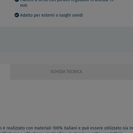
Fianchi a terra con piedini regolabili in altezza 15
mm
Adatto per esterni o luoghi umidi
SCHEDA TECNICA
 realizzato con materiali 100% italiani e può essere utilizzato sia in