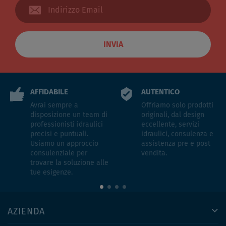
INVIA
AFFIDABILE
AUTENTICO
Avrai sempre a
Offriamo solo prodotti
disposizione un team di
originali, dal design
professionisti idraulici
eccellente, servizi
precisi e puntuali.
idraulici, consulenza e
Usiamo un approccio
assistenza pre e post
consulenziale per
vendita.
trovare la soluzione alle
tue esigenze.
AZIENDA