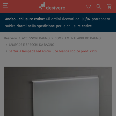
Avviso - chiusure estive:
Gli ordini ricevuti dal
30/07
potrebbero
subire ritardi nella spedizione per le chiusure estive.
Desivero
ACCESSORI BAGNO
COMPLEMENTI ARREDO BAGNO
LAMPADE E SPECCHI DA BAGNO
Sartoria lampada led 40 cm luce bianca codice prod: 7910