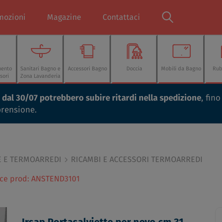
mozioni
Magazine
Contattaci
mento
Sanitari Bagno e
Accessori Bagno
Doccia
Mobili da Bagno
Rub
sori
Zona Lavanderia
ti dal 30/07 potrebbero subire ritardi nella spedizione
, fin
prensione.
E E TERMOARREDI
RICAMBI E ACCESSORI TERMOARREDI
dice prod: ANSTEND3101