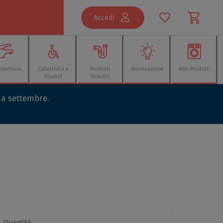
Accedi
inetteria
Collettività e
Prodotti
Illuminazione
Altri Prodotti
Disabili
Idraulici
o a settembre.