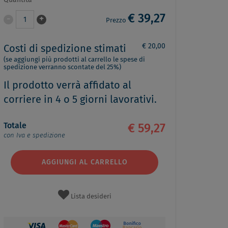
Quantità
€ 39,27
-
+
1
Prezzo
€ 20,00
Costi di spedizione stimati
(se aggiungi più prodotti al carrello le spese di
spedizione verranno scontate del 25%)
Il prodotto verrà affidato al
corriere in 4 o 5 giorni lavorativi.
Totale
€ 59,27
con Iva e spedizione
AGGIUNGI AL CARRELLO
Lista desideri