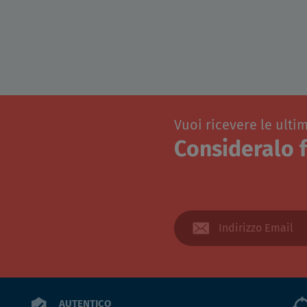
Vuoi ricevere le ulti
Consideralo f
AUTENTICO