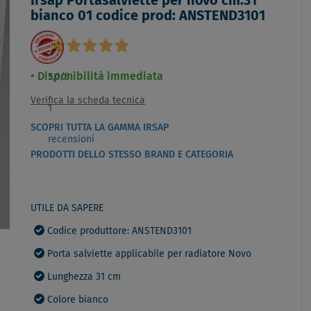
Irsap Portasalviette per novo cm.31
bianco 01 codice prod: ANSTEND3101
Disponibilità immediata
5,0
/5
Verifica la scheda tecnica
1
SCOPRI TUTTA LA GAMMA IRSAP
recensioni
PRODOTTI DELLO STESSO BRAND E CATEGORIA
UTILE DA SAPERE
Codice produttore: ANSTEND3101
Porta salviette applicabile per radiatore Novo
Lunghezza 31 cm
Colore bianco