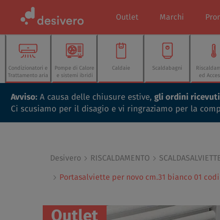
Outlet
Marchi
Pro
Condizionatori e
Pompe di Calore
Caldaie
Scaldabagni
Riscalda
Trattamento aria
e sistemi ibridi
ed Acces
Avviso:
A causa delle chiusure estive,
gli ordini ricevu
Ci scusiamo per il disagio e vi ringraziamo per la com
Desivero
RISCALDAMENTO
SCALDASALVIETT
Portasalviette per novo cm.31 bianco 01 co
Outlet