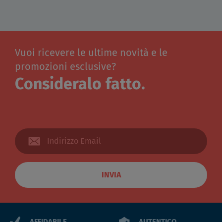
Vuoi ricevere le ultime novità e le
promozioni esclusive?
Consideralo fatto.
INVIA
AFFIDABILE
AUTENTICO