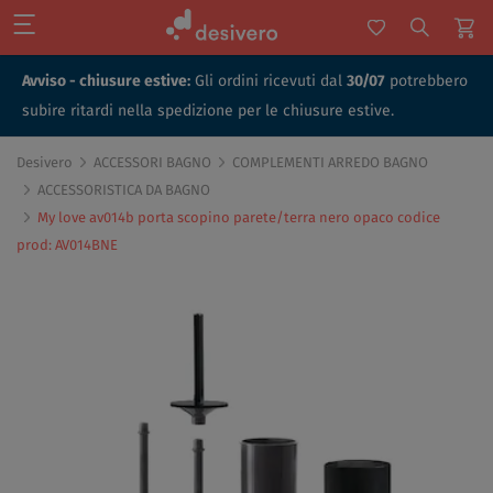
Avviso - chiusure estive:
Gli ordini ricevuti dal
30/07
potrebbero
subire ritardi nella spedizione per le chiusure estive.
Desivero
ACCESSORI BAGNO
COMPLEMENTI ARREDO BAGNO
ACCESSORISTICA DA BAGNO
My love av014b porta scopino parete/terra nero opaco codice
prod: AV014BNE