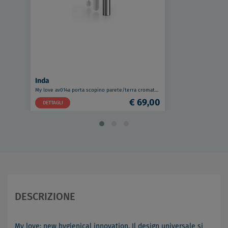
Inda
My love av014a porta scopino parete/terra cromato codice prod: AV014ACR007
€ 69,00
DETTAGLI
DESCRIZIONE
My love: new hygienical innovation. Il design universale si