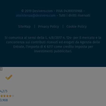
© 2019 Desivero.com - P.IVA 04369310968 -
assistenza@desivero.com
- Tutti i diritti riservati
SiteMap
Privacy Policy
Cookie Policy
Si comunica ai sensi della L. 4/8/2017 n. 124- per il mercato e la
concorrenza sui contributi ricevuti ed erogati da Agenzia delle
Entrate, l'importo di € 6.117 come credito imposta per
investimenti pubblicitari.
[
]
4,2
/5
3.908