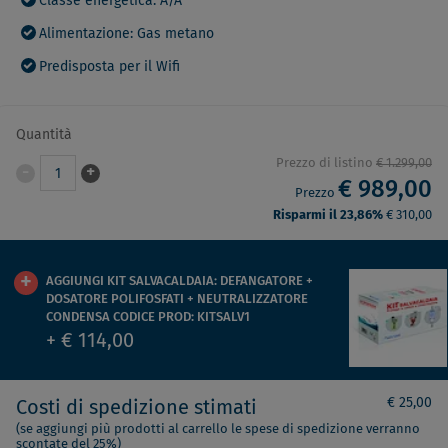
Classe energetica: A/A
Alimentazione: Gas metano
Predisposta per il Wifi
Quantità
Prezzo di listino
€ 1.299,00
-
+
1
€ 989,00
Prezzo
Risparmi il 23,86%
€ 310,00
AGGIUNGI KIT SALVACALDAIA: DEFANGATORE +
DOSATORE POLIFOSFATI + NEUTRALIZZATORE
CONDENSA CODICE PROD: KITSALV1
+ € 114,00
€ 25,00
Costi di spedizione stimati
(se aggiungi più prodotti al carrello le spese di spedizione verranno
scontate del 25%)