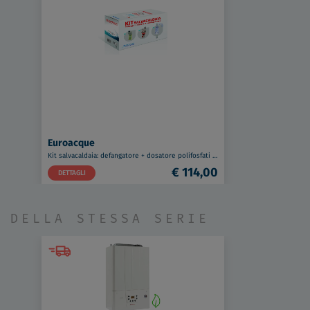
Euroacque
Kit salvacaldaia: defangatore + dosatore polifosfati + neutralizzatore condensa codice prod: KITSALV1
€ 114,00
DETTAGLI
DELLA STESSA SERIE