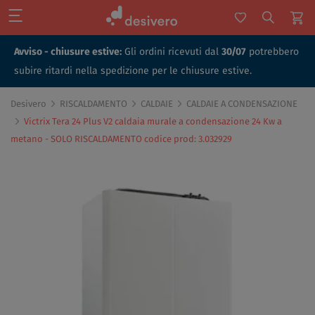
Avviso - chiusure estive:
Gli ordini ricevuti dal
30/07
potrebbero
subire ritardi nella spedizione per le chiusure estive.
Desivero
RISCALDAMENTO
CALDAIE
CALDAIE A CONDENSAZIONE
Victrix Tera 24 Plus V2 caldaia murale a condensazione 24 Kw a
metano - SOLO RISCALDAMENTO codice prod: 3.032929