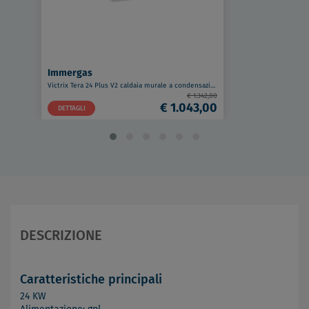
Immergas
Victrix Tera 24 Plus V2 caldaia murale a condensazione 24 Kw a gpl - SOLO RISCALDAMENTO codice prod: 3.032929GPL
€ 1.342,00
€ 1.043,00
DETTAGLI
DESCRIZIONE
Caratteristiche principali
24 KW