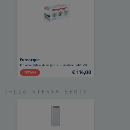
Euroacque
Kit salvacaldaia: defangatore + dosatore polifosfati + neutralizzatore condensa codice prod: KITSALV1
€ 114,00
DETTAGLI
DELLA STESSA SERIE