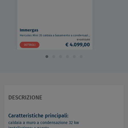
Immergas
Hercules Mini 35 caldaia a basamento a condensazione 35 KW a metano - con boiler da 120lt codice prod: 3.035064
€ 6.053,00
€ 4.099,00
DETTAGLI
DESCRIZIONE
Caratteristiche principali:
caldaia a muro a condensazione 32 kw