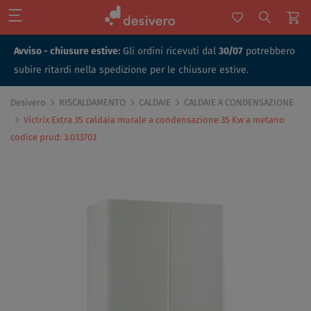
Avviso - chiusure estive:
Gli ordini ricevuti dal
30/07
potrebbero
subire ritardi nella spedizione per le chiusure estive.
Desivero
RISCALDAMENTO
CALDAIE
CALDAIE A CONDENSAZIONE
Victrix Extra 35 caldaia murale a condensazione 35 Kw a metano
codice prod: 3.033703