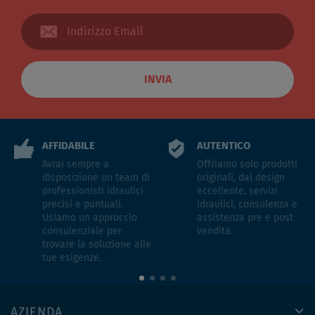
INVIA
AFFIDABILE
AUTENTICO
Avrai sempre a
Offriamo solo prodotti
disposizione un team di
originali, dal design
professionisti idraulici
eccellente, servizi
precisi e puntuali.
idraulici, consulenza e
Usiamo un approccio
assistenza pre e post
consulenziale per
vendita.
trovare la soluzione alle
tue esigenze.
AZIENDA