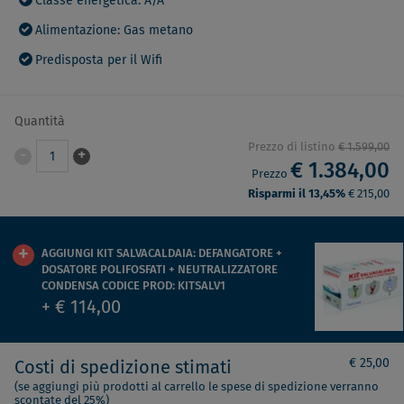
Classe energetica: A/A
Alimentazione: Gas metano
Predisposta per il Wifi
Quantità
Prezzo di listino
€ 1.599,00
-
+
1
€ 1.384,00
Prezzo
Risparmi il 13,45%
€ 215,00
AGGIUNGI KIT SALVACALDAIA: DEFANGATORE +
DOSATORE POLIFOSFATI + NEUTRALIZZATORE
CONDENSA CODICE PROD: KITSALV1
+ € 114,00
€ 25,00
Costi di spedizione stimati
(se aggiungi più prodotti al carrello le spese di spedizione verranno
scontate del 25%)