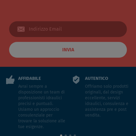
INVIA
AFFIDABILE
AUTENTICO
Avrai sempre a
Offriamo solo prodotti
disposizione un team di
originali, dal design
professionisti idraulici
eccellente, servizi
precisi e puntuali.
idraulici, consulenza e
Usiamo un approccio
assistenza pre e post
consulenziale per
vendita.
trovare la soluzione alle
tue esigenze.