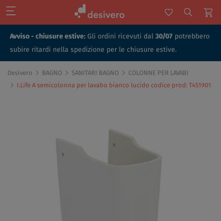
Avviso - chiusure estive:
Gli ordini ricevuti dal
30/07
potrebbero
subire ritardi nella spedizione per le chiusure estive.
Desivero
BAGNO
SANITARI BAGNO
COLONNE PER LAVABI
I.Life A semicolonna per lavabo bianco lucido codice prod: T451901