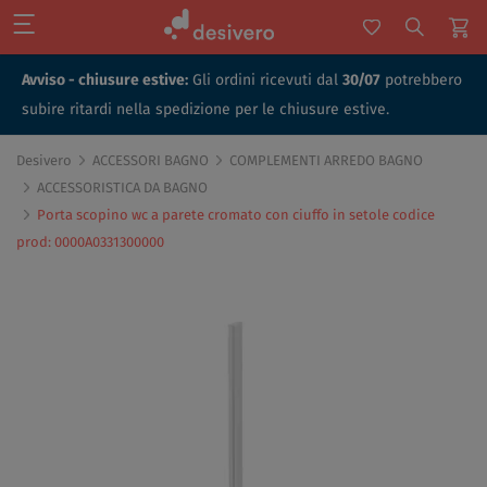
Avviso - chiusure estive:
Gli ordini ricevuti dal
30/07
potrebbero
subire ritardi nella spedizione per le chiusure estive.
Desivero
ACCESSORI BAGNO
COMPLEMENTI ARREDO BAGNO
ACCESSORISTICA DA BAGNO
Porta scopino wc a parete cromato con ciuffo in setole codice
prod: 0000A0331300000