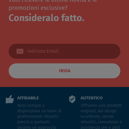
promozioni esclusive?
Consideralo fatto.
INVIA
AFFIDABILE
AUTENTICO
Avrai sempre a
Offriamo solo prodotti
disposizione un team di
originali, dal design
professionisti idraulici
eccellente, servizi
precisi e puntuali.
idraulici, consulenza e
Usiamo un approccio
assistenza pre e post