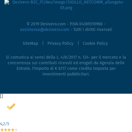
© 2019 Desivero.com - P.IVA 04369310968 -
assistenza@desivero.com
- Tutti i diritti riservati
SiteMap
Privacy Policy
Cookie Policy
Si comunica ai sensi della L. 4/8/2017 n. 124- per il mercato e la
concorrenza sui contributi ricevuti ed erogati da Agenzia delle
Entrate, l'importo di € 6.117 come credito imposta per
investimenti pubblicitari.
[
]
4,2
/5