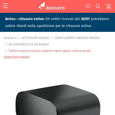
Avviso - chiusure estive:
Gli ordini ricevuti dal
30/07
potrebbero
subire ritardi nella spedizione per le chiusure estive.
Desivero
ACCESSORI BAGNO
COMPLEMENTI ARREDO BAGNO
ACCESSORISTICA DA BAGNO
Outline porta rotolo coperto nero opaco codice prod:
000032251400000