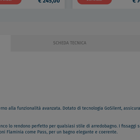
€ 245,00
€ 7
SCHEDA TECNICA
no alla funzionalità avanzata. Dotato di tecnologia GoSilent, assicura 
co lo rendono perfetto per qualsiasi stile di arredobagno. I fissaggi s
zioni Flaminia come Pass, per un bagno elegante e coerente.