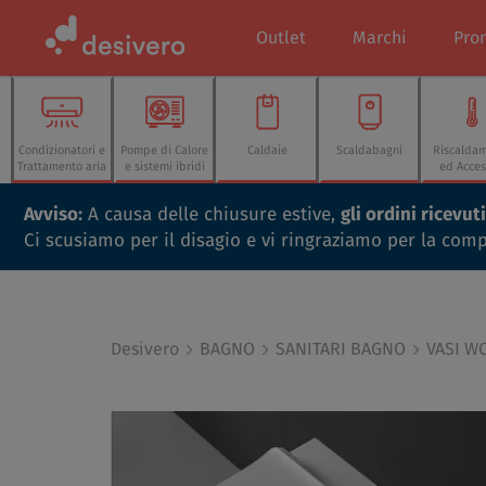
Outlet
Marchi
Pro
Condizionatori e
Pompe di Calore
Caldaie
Scaldabagni
Riscalda
Trattamento aria
e sistemi ibridi
ed Acces
Avviso:
A causa delle chiusure estive,
gli ordini ricevu
Ci scusiamo per il disagio e vi ringraziamo per la com
Desivero
BAGNO
SANITARI BAGNO
VASI W