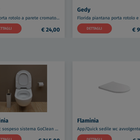
Gedy
Elba porta rotolo a parete cromato codice prod: 0000A0241300000
ETTAGLI
€ 24,00
DETTAGLI
€ 9
inia
Flaminia
App wc sospeso sistema GoClean bianco lucido codice prod: AP118G
ETTAGLI
DETTAGLI