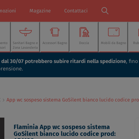
mozioni
Magazine
Contattaci
mento
Sanitari Bagno e
Accessori Bagno
Doccia
Mobili da Bagno
Rub
sori
Zona Lavanderia
ti dal 30/07 potrebbero subire ritardi nella spedizione
, fin
prensione.
C
App wc sospeso sistema GoSilent bianco lucido codice pro
Flaminia App wc sospeso sistema
GoSilent bianco lucido codice prod: