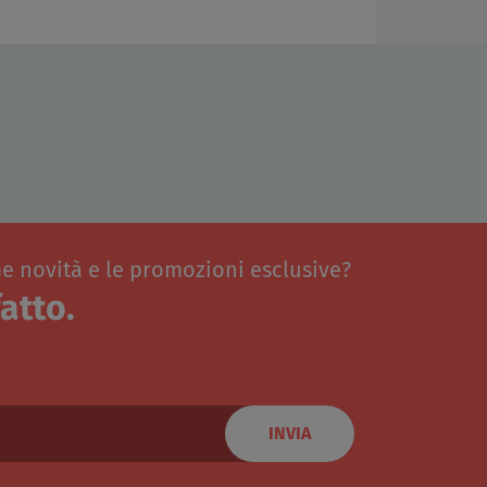
me novità e le promozioni esclusive?
atto.
INVIA