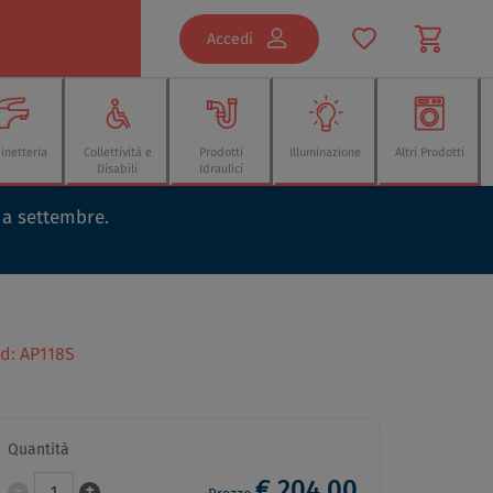
Accedi
inetteria
Collettività e
Prodotti
Illuminazione
Altri Prodotti
Disabili
Idraulici
o a settembre.
d: AP118S
Quantità
€ 204,00
-
+