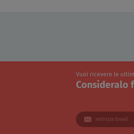
Vuoi ricevere le ulti
Consideralo f