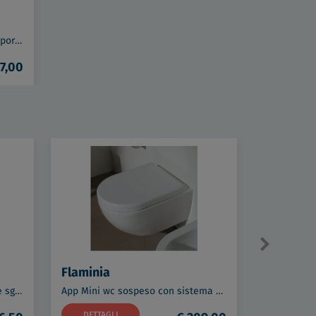
Florida piantana porta rotolo e porta scopino cromato codice prod: 000073321300000
7,00
Flaminia
Flaminia
App/Quick sedile wc avvolgente sgancio rapido termoindurente bianco codice prod: QKCW07
App Mini wc sospeso con sistema GoClean bianco lucido codice prod: AP119G
DETTAGLI
DETTAG