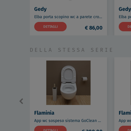
Gedy
Gedy
Elba porta scopino wc a parete cromato con ciuffo in setole codice prod: 0000A0331300003
DETTAGLI
€ 86,00
D
DELLA STESSA SERIE
Flaminia
Flam
App wc sospeso sistema GoClean bianco lucido codice prod: AP118GLAT
DETTAGLI
D