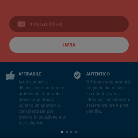
INVIA
AFFIDABILE
AUTENTICO
Avrai sempre a
Offriamo solo prodotti
disposizione un team di
originali, dal design
professionisti idraulici
eccellente, servizi
precisi e puntuali.
idraulici, consulenza e
Usiamo un approccio
assistenza pre e post
consulenziale per
vendita.
trovare la soluzione alle
tue esigenze.