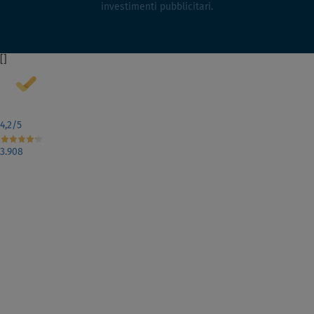
investimenti pubblicitari.
[
]
4,2
/5
3.908