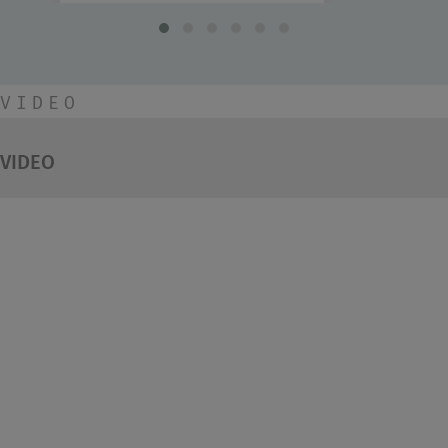
VIDEO
VIDEO
ROLL Collection di
EVER Life Design
Un pouff che sta anche sotto la
doccia? La seduta in tessuto
waterproof che si adatta a tutti
gli ambienti di casa.