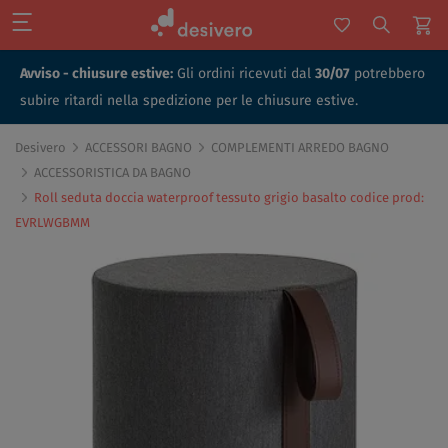
Avviso - chiusure estive:
Gli ordini ricevuti dal
30/07
potrebbero
subire ritardi nella spedizione per le chiusure estive.
Desivero
ACCESSORI BAGNO
COMPLEMENTI ARREDO BAGNO
ACCESSORISTICA DA BAGNO
Roll seduta doccia waterproof tessuto grigio basalto codice prod:
EVRLWGBMM