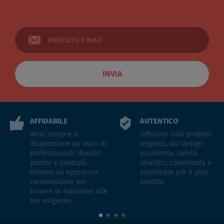
INVIA
AFFIDABILE
AUTENTICO
Avrai sempre a
Offriamo solo prodotti
disposizione un team di
originali, dal design
professionisti idraulici
eccellente, servizi
precisi e puntuali.
idraulici, consulenza e
Usiamo un approccio
assistenza pre e post
consulenziale per
vendita.
trovare la soluzione alle
tue esigenze.