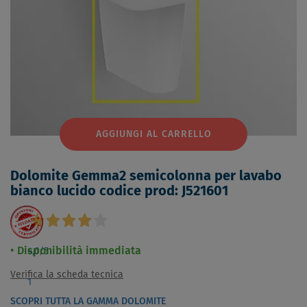
AGGIUNGI AL CARRELLO
Dolomite Gemma2 semicolonna per lavabo
bianco lucido codice prod: J521601
Disponibilità immediata
4,0
/5
Verifica la scheda tecnica
1
SCOPRI TUTTA LA GAMMA DOLOMITE