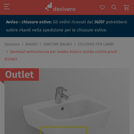
Avviso - chiusure estive:
Gli ordini ricevuti dal
30/07
potrebbero
subire ritardi nella spedizione per le chiusure estive.
Desivero
BAGNO
SANITARI BAGNO
COLONNE PER LAVABI
Gemma2 semicolonna per lavabo bianco lucido codice prod:
J521601
Outlet