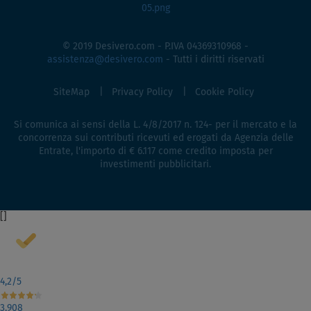
© 2019 Desivero.com - P.IVA 04369310968 -
assistenza@desivero.com
- Tutti i diritti riservati
SiteMap
Privacy Policy
Cookie Policy
Si comunica ai sensi della L. 4/8/2017 n. 124- per il mercato e la
concorrenza sui contributi ricevuti ed erogati da Agenzia delle
Entrate, l'importo di € 6.117 come credito imposta per
investimenti pubblicitari.
[
]
4,2
/5
3.908