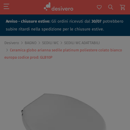
Avviso - chiusure estive:
Gli ordini ricevuti dal
30/07
potrebbero
subire ritardi nella spedizione per le chiusure estive.
Desivero
BAGNO
SEDILI WC
SEDILI WC ADATTABILI
Ceramica globo arianna sedile platinum poliestere colato bianco
europa codice prod: GLB10P