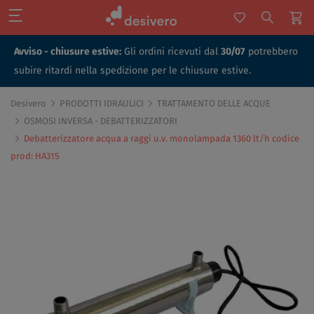
Avviso - chiusure estive:
Gli ordini ricevuti dal
30/07
potrebbero
subire ritardi nella spedizione per le chiusure estive.
Desivero
PRODOTTI IDRAULICI
TRATTAMENTO DELLE ACQUE
OSMOSI INVERSA - DEBATTERIZZATORI
Debatterizzatore acqua a raggi u.v. monolampada 1360 lt/h codice
prod: HA315