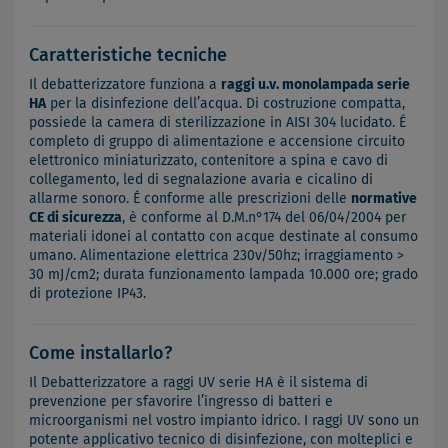
Caratteristiche tecniche
Il debatterizzatore funziona a
raggi u.v. monolampada serie
HA
per la disinfezione dell’acqua. Di costruzione compatta,
possiede la camera di sterilizzazione in AISI 304 lucidato. É
completo di gruppo di alimentazione e accensione circuito
elettronico miniaturizzato, contenitore a spina e cavo di
collegamento, led di segnalazione avaria e cicalino di
allarme sonoro. É conforme alle prescrizioni delle
normative
CE di sicurezza
, è conforme al D.M.n°174 del 06/04/2004 per
materiali idonei al contatto con acque destinate al consumo
umano. Alimentazione elettrica 230v/50hz; irraggiamento >
30 mJ/cm2; durata funzionamento lampada 10.000 ore; grado
di protezione IP43.
Come installarlo?
Il Debatterizzatore a raggi UV serie HA è il sistema di
prevenzione per sfavorire l’ingresso di batteri e
microorganismi nel vostro impianto idrico. I raggi UV sono un
potente applicativo tecnico di disinfezione, con molteplici e