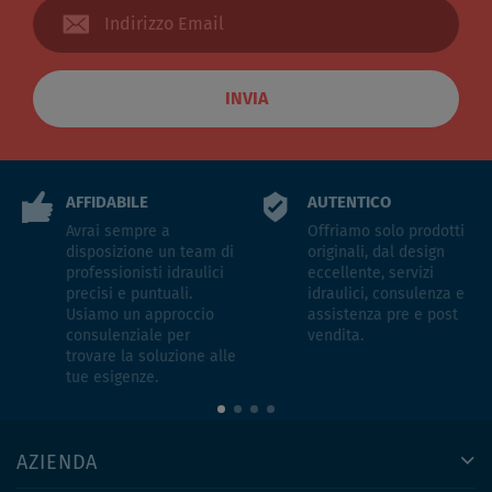
INVIA
AFFIDABILE
AUTENTICO
Avrai sempre a
Offriamo solo prodotti
disposizione un team di
originali, dal design
professionisti idraulici
eccellente, servizi
precisi e puntuali.
idraulici, consulenza e
Usiamo un approccio
assistenza pre e post
consulenziale per
vendita.
trovare la soluzione alle
tue esigenze.
AZIENDA