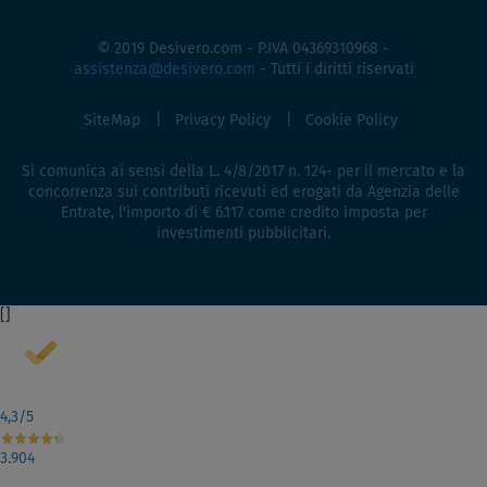
© 2019 Desivero.com - P.IVA 04369310968 -
assistenza@desivero.com
- Tutti i diritti riservati
SiteMap
Privacy Policy
Cookie Policy
Si comunica ai sensi della L. 4/8/2017 n. 124- per il mercato e la
concorrenza sui contributi ricevuti ed erogati da Agenzia delle
Entrate, l'importo di € 6.117 come credito imposta per
investimenti pubblicitari.
[
]
4,3
/5
3.904