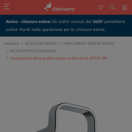
Avviso - chiusure estive:
Gli ordini ricevuti dal
30/07
potrebbero
subire ritardi nella spedizione per le chiusure estive.
Desivero
ACCESSORI BAGNO
COMPLEMENTI ARREDO BAGNO
ACCESSORISTICA DA BAGNO
Trenta porta abito grafite opaco codice prod: BPT27-GM